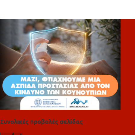
χ
ό
λ
ι
α
Συνολικές προβολές σελίδας