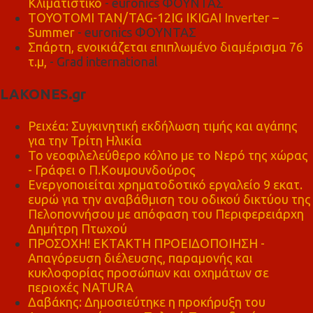
Κλιματιστικό
- euronics ΦΟΥΝΤΑΣ
TOYOTOMI TAN/TAG-12IG IKIGAI Inverter –
Summer
- euronics ΦΟΥΝΤΑΣ
Σπάρτη, ενοικιάζεται επιπλωμένο διαμέρισμα 76
τ.μ,
- Grad international
LAKONES.gr
Ρειχέα: Συγκινητική εκδήλωση τιμής και αγάπης
για την Τρίτη Ηλικία
Το νεοφιλελεύθερο κόλπο με το Νερό της χώρας
- Γράφει ο Π.Κουμουνδούρος
Ενεργοποιείται χρηματοδοτικό εργαλείο 9 εκατ.
ευρώ για την αναβάθμιση του οδικού δικτύου της
Πελοποννήσου με απόφαση του Περιφερειάρχη
Δημήτρη Πτωχού
ΠΡΟΣΟΧΗ! ΕΚΤΑΚΤΗ ΠΡΟΕΙΔΟΠΟΙΗΣΗ -
Απαγόρευση διέλευσης, παραμονής και
κυκλοφορίας προσώπων και οχημάτων σε
περιοχές NATURA
Δαβάκης: Δημοσιεύτηκε η προκήρυξη του