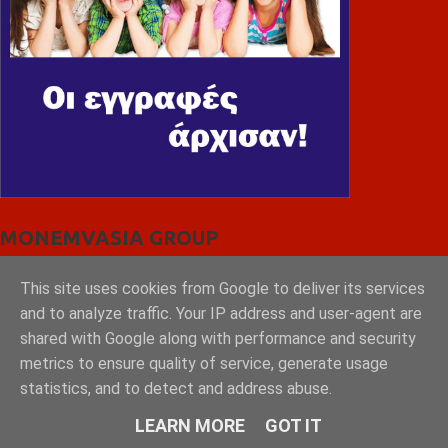
MONEMVASIA GROUP
This site uses cookies from Google to deliver its services
and to analyze traffic. Your IP address and user-agent are
shared with Google along with performance and security
metrics to ensure quality of service, generate usage
statistics, and to detect and address abuse.
LEARN MORE
GOT IT