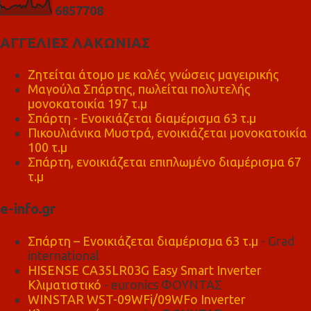
6
8
5
7
7
0
8
ΑΓΓΕΛΙΕΣ ΛΑΚΩΝΙΑΣ
Ζητείται άτομο με καλές γνώσεις μαγειρικής
Μαγούλα Σπάρτης, πωλείται πολυτελής
μονοκατοικία 197 τ.μ
Σπάρτη - Ενοικιάζεται διαμέρισμα 63 τ.μ
Πικουλιάνικα Μυστρά, ενοικιάζεται μονοκατοικία
100 τ.μ
Σπάρτη, ενοικιάζεται επιπλωμένο διαμέρισμα 67
τ.μ
e-info.gr
Σπάρτη – Ενοικιάζεται διαμέρισμα 63 τ.μ
- Grad
international
HISENSE CA35LR03G Easy Smart Inverter
Κλιματιστικό
- euronics ΦΟΥΝΤΑΣ
WINSTAR WST-09WFi/09WFo Inverter