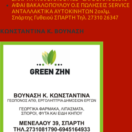
ΑΦΑΙ ΒΑΚΑΛΟΠΟΥΛΟΥ Ο.Ε ΠΩΛΗΣΕΙΣ SERVICE
ΑΝΤΑΛΛΑΚΤΙΚΑ ΑΥΤΟΚΙΝΗΤΩΝ 2οχλμ.
Σπάρτης Γυθειού ΣΠΑΡΤΗ Τηλ. 27310 26347
ΚΩΝΣΤΑΝΤΙΝΑ Κ. ΒΟΥΝΑΣΗ