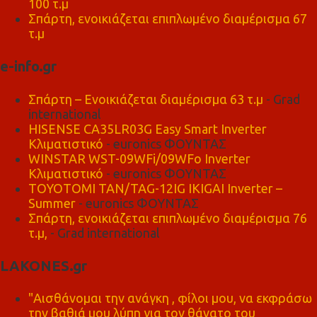
100 τ.μ
Σπάρτη, ενοικιάζεται επιπλωμένο διαμέρισμα 67
τ.μ
e-info.gr
Σπάρτη – Ενοικιάζεται διαμέρισμα 63 τ.μ
- Grad
international
HISENSE CA35LR03G Easy Smart Inverter
Κλιματιστικό
- euronics ΦΟΥΝΤΑΣ
WINSTAR WST-09WFi/09WFo Inverter
Κλιματιστικό
- euronics ΦΟΥΝΤΑΣ
TOYOTOMI TAN/TAG-12IG IKIGAI Inverter –
Summer
- euronics ΦΟΥΝΤΑΣ
Σπάρτη, ενοικιάζεται επιπλωμένο διαμέρισμα 76
τ.μ,
- Grad international
LAKONES.gr
"Αισθάνομαι την ανάγκη , φίλοι μου, να εκφράσω
την βαθιά μου λύπη για τον θάνατο του