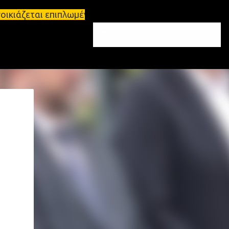
ικιάζεται επιπλωμένο διαμέρισμα 65τ.μ Σπάρτη - πω