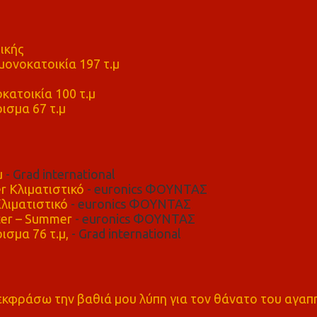
ικής
ονοκατοικία 197 τ.μ
μ
κατοικία 100 τ.μ
ισμα 67 τ.μ
μ
- Grad international
r Κλιματιστικό
- euronics ΦΟΥΝΤΑΣ
λιματιστικό
- euronics ΦΟΥΝΤΑΣ
er – Summer
- euronics ΦΟΥΝΤΑΣ
ισμα 76 τ.μ,
- Grad international
α εκφράσω την βαθιά μου λύπη για τον θάνατο του αγα