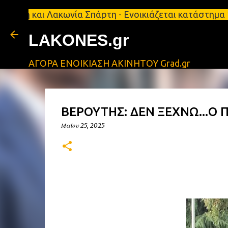
ι Λακωνία Σπάρτη - Ενοικιάζεται κατάστημα 134 τ.μ,
LAKONES.gr
ΑΓΟΡΑ ΕΝΟΙΚΙΑΣΗ ΑΚΙΝΗΤΟΥ Grad.gr
ΒΕΡΟΥΤΗΣ: ΔΕΝ ΞΕΧΝΩ...Ο Π
Μαΐου 25, 2025