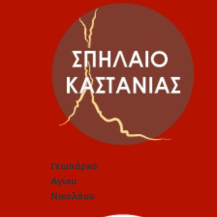
Γεωπάρκο
Αγίου
Νικολάου