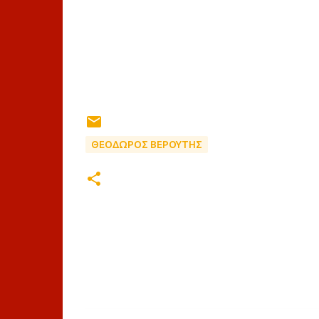
ΘΕΟΔΩΡΟΣ ΒΕΡΟΥΤΗΣ
Σ
χ
ό