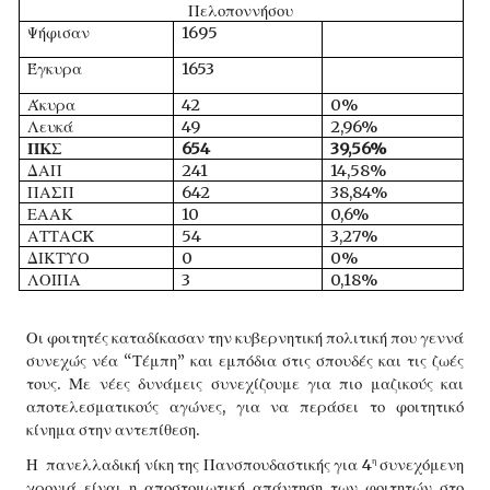
Πελοποννήσου
Ψήφισαν
1695
Έγκυρα
1653
Άκυρα
42
0%
Λευκά
49
2,96%
ΠΚΣ
654
39,56%
ΔΑΠ
241
14,58%
ΠΑΣΠ
642
38,84%
ΕΑΑΚ
10
0,6%
ΑΤΤΑCK
54
3,27%
ΔΙΚΤΥΟ
0
0%
ΛΟΙΠΑ
3
0,18%
Οι φοιτητές καταδίκασαν την κυβερνητική πολιτική που γεννά
συνεχώς νέα “Τέμπη” και εμπόδια στις σπουδές και τις ζωές
τους. Με νέες δυνάμεις συνεχίζουμε για πιο μαζικούς και
αποτελεσματικούς αγώνες, για να περάσει το φοιτητικό
κίνημα στην αντεπίθεση.
η
Η πανελλαδική νίκη της Πανσπουδαστικής για 4
συνεχόμενη
χρονιά είναι η αποστομωτική απάντηση των φοιτητών στο