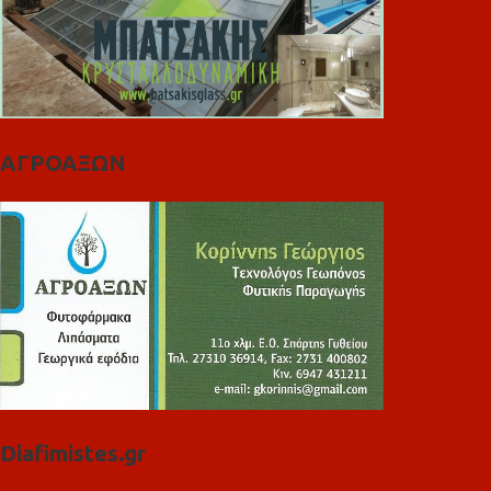
ΑΓΡΟΑΞΩΝ
Diafimistes.gr