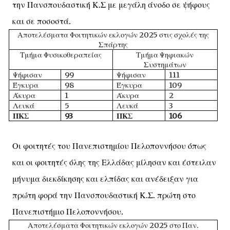
την Πανσπουδαστική Κ.Σ με μεγάλη άνοδο σε ψήφους
και σε ποσοστά.
Αποτελέσματα Φοιτητικών εκλογών 2025 στις σχολές της
Σπάρτης
Τμήμα Φυσικοθεραπείας
Τμήμα Ψηφιακών
Συστημάτων
Ψήφισαν
99
Ψήφισαν
111
Έγκυρα
98
Έγκυρα
109
Άκυρα
1
Άκυρα
2
Λευκά
5
Λευκά
3
ΠΚΣ
93
ΠΚΣ
106
Οι φοιτητές του Πανεπιστημίου Πελοποννήσου όπως
και οι φοιτητές όλης της Ελλάδας μίλησαν και έστειλαν
μήνυμα διεκδίκησης και ελπίδας και ανέδειξαν για
πρώτη φορά την Πανσπουδαστική Κ.Σ. πρώτη στο
Πανεπιστήμιο Πελοποννήσου.
Αποτελέσματα Φοιτητικών εκλογών 2025 στο Παν.