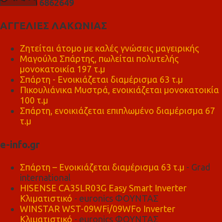
6
8
6
2
6
4
9
ΑΓΓΕΛΙΕΣ ΛΑΚΩΝΙΑΣ
Ζητείται άτομο με καλές γνώσεις μαγειρικής
Μαγούλα Σπάρτης, πωλείται πολυτελής
μονοκατοικία 197 τ.μ
Σπάρτη - Ενοικιάζεται διαμέρισμα 63 τ.μ
Πικουλιάνικα Μυστρά, ενοικιάζεται μονοκατοικία
100 τ.μ
Σπάρτη, ενοικιάζεται επιπλωμένο διαμέρισμα 67
τ.μ
e-info.gr
Σπάρτη – Ενοικιάζεται διαμέρισμα 63 τ.μ
- Grad
international
HISENSE CA35LR03G Easy Smart Inverter
Κλιματιστικό
- euronics ΦΟΥΝΤΑΣ
WINSTAR WST-09WFi/09WFo Inverter
Κλιματιστικό
- euronics ΦΟΥΝΤΑΣ