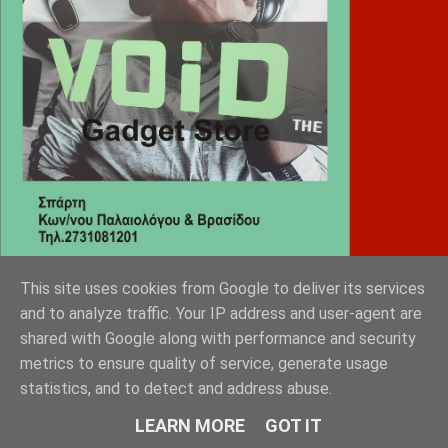
This site uses cookies from Google to deliver its services
Diafimistes.gr
and to analyze traffic. Your IP address and user-agent are
shared with Google along with performance and security
metrics to ensure quality of service, generate usage
statistics, and to detect and address abuse.
LEARN MORE
GOT IT