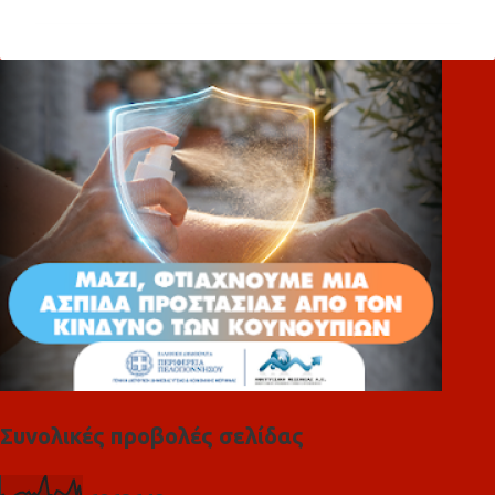
ό
λ
ι
α
Συνολικές προβολές σελίδας