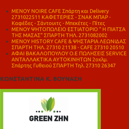
MENOY NOIRE CAFE Σπάρτη και Delivery
2731022511 ΚΑΦΕΤΕΡΙΕΣ - ΣΝΑΚ ΜΠΑΡ -
Καφέδες - Σάντουιτς - Μπεκέτες - Πίτες
ΜΕΝΟΥ ΨΗΤΟΠΩΛΕΙΟ ΕΣΤΙΑΤΟΡΙΟ " Η ΠΙΑΤΣΑ
ΤΗΣ ΜΑΣΑΣ" ΣΠΑΡΤΗ ΤΗΛ. 2731082002
ΜΕΝΟΥ HISTORY CAFE & ΨΗΣΤΑΡΙΑ ΛΕΩΝΙΔΑΣ
ΣΠΑΡΤΗ ΤΗΛ. 27310 21138 - CAFE 27310 20510
ΑΦΑΙ ΒΑΚΑΛΟΠΟΥΛΟΥ Ο.Ε ΠΩΛΗΣΕΙΣ SERVICE
ΑΝΤΑΛΛΑΚΤΙΚΑ ΑΥΤΟΚΙΝΗΤΩΝ 2οχλμ.
Σπάρτης Γυθειού ΣΠΑΡΤΗ Τηλ. 27310 26347
ΚΩΝΣΤΑΝΤΙΝΑ Κ. ΒΟΥΝΑΣΗ