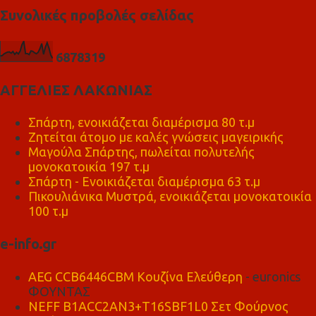
Συνολικές προβολές σελίδας
6
8
7
8
3
1
9
ΑΓΓΕΛΙΕΣ ΛΑΚΩΝΙΑΣ
Σπάρτη, ενοικιάζεται διαμέρισμα 80 τ.μ
Ζητείται άτομο με καλές γνώσεις μαγειρικής
Μαγούλα Σπάρτης, πωλείται πολυτελής
μονοκατοικία 197 τ.μ
Σπάρτη - Ενοικιάζεται διαμέρισμα 63 τ.μ
Πικουλιάνικα Μυστρά, ενοικιάζεται μονοκατοικία
100 τ.μ
e-info.gr
AEG CCB6446CBM Κουζίνα Ελεύθερη
- euronics
ΦΟΥΝΤΑΣ
NEFF B1ACC2AN3+T16SBF1L0 Σετ Φούρνος