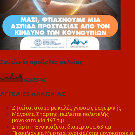
Συνολικές προβολές σελίδας
6
8
6
3
5
4
6
ΑΓΓΕΛΙΕΣ ΛΑΚΩΝΙΑΣ
Ζητείται άτομο με καλές γνώσεις μαγειρικής
Μαγούλα Σπάρτης, πωλείται πολυτελής
μονοκατοικία 197 τ.μ
Σπάρτη - Ενοικιάζεται διαμέρισμα 63 τ.μ
Πικουλιάνικα Μυστρά, ενοικιάζεται μονοκατοικία