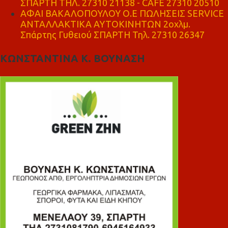
ΣΠΑΡΤΗ ΤΗΛ. 27310 21138 - CAFE 27310 20510
ΑΦΑΙ ΒΑΚΑΛΟΠΟΥΛΟΥ Ο.Ε ΠΩΛΗΣΕΙΣ SERVICE
ΑΝΤΑΛΛΑΚΤΙΚΑ ΑΥΤΟΚΙΝΗΤΩΝ 2οχλμ.
Σπάρτης Γυθειού ΣΠΑΡΤΗ Τηλ. 27310 26347
ΚΩΝΣΤΑΝΤΙΝΑ Κ. ΒΟΥΝΑΣΗ