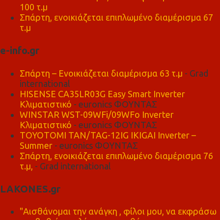
100 τ.μ
Σπάρτη, ενοικιάζεται επιπλωμένο διαμέρισμα 67
τ.μ
e-info.gr
Σπάρτη – Ενοικιάζεται διαμέρισμα 63 τ.μ
- Grad
international
HISENSE CA35LR03G Easy Smart Inverter
Κλιματιστικό
- euronics ΦΟΥΝΤΑΣ
WINSTAR WST-09WFi/09WFo Inverter
Κλιματιστικό
- euronics ΦΟΥΝΤΑΣ
TOYOTOMI TAN/TAG-12IG IKIGAI Inverter –
Summer
- euronics ΦΟΥΝΤΑΣ
Σπάρτη, ενοικιάζεται επιπλωμένο διαμέρισμα 76
τ.μ,
- Grad international
LAKONES.gr
"Αισθάνομαι την ανάγκη , φίλοι μου, να εκφράσω