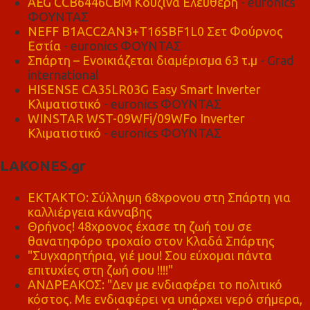
AEG CCB6446CBM Κουζίνα Ελεύθερη
- euronics
ΦΟΥΝΤΑΣ
NEFF B1ACC2AN3+T16SBF1L0 Σετ Φούρνος
Εστία
- euronics ΦΟΥΝΤΑΣ
Σπάρτη – Ενοικιάζεται διαμέρισμα 63 τ.μ
- Grad
international
HISENSE CA35LR03G Easy Smart Inverter
Κλιματιστικό
- euronics ΦΟΥΝΤΑΣ
WINSTAR WST-09WFi/09WFo Inverter
Κλιματιστικό
- euronics ΦΟΥΝΤΑΣ
LAKONES.gr
ΕΚΤΑΚΤΟ: Σύλληψη 68χρονου στη Σπάρτη για
καλλιέργεια κάνναβης
Θρήνος! 48χρονος έχασε τη ζωή του σε
θανατηφόρο τροχαίο στον Κλαδά Σπάρτης
"Συγχαρητήρια, γιέ μου! Σου εύχομαι πάντα
επιτυχίες στη ζωή σου !!!!"
ΑΝΔΡΕΑΚΟΣ: "Δεν με ενδιαφέρει το πολιτικό
κόστος. Με ενδιαφέρει να υπάρχει νερό σήμερα,