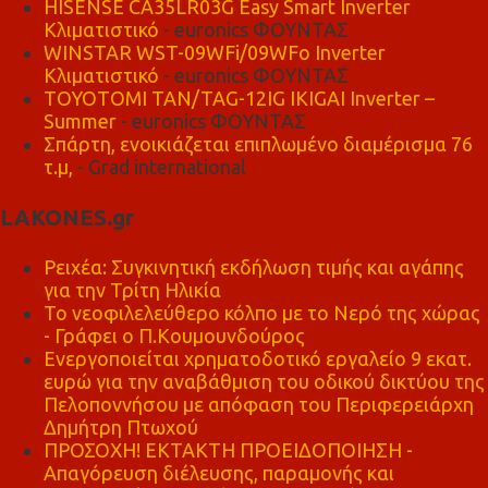
HISENSE CA35LR03G Easy Smart Inverter
Κλιματιστικό
- euronics ΦΟΥΝΤΑΣ
WINSTAR WST-09WFi/09WFo Inverter
Κλιματιστικό
- euronics ΦΟΥΝΤΑΣ
TOYOTOMI TAN/TAG-12IG IKIGAI Inverter –
Summer
- euronics ΦΟΥΝΤΑΣ
Σπάρτη, ενοικιάζεται επιπλωμένο διαμέρισμα 76
τ.μ,
- Grad international
LAKONES.gr
Ρειχέα: Συγκινητική εκδήλωση τιμής και αγάπης
για την Τρίτη Ηλικία
Το νεοφιλελεύθερο κόλπο με το Νερό της χώρας
- Γράφει ο Π.Κουμουνδούρος
Ενεργοποιείται χρηματοδοτικό εργαλείο 9 εκατ.
ευρώ για την αναβάθμιση του οδικού δικτύου της
Πελοποννήσου με απόφαση του Περιφερειάρχη
Δημήτρη Πτωχού
ΠΡΟΣΟΧΗ! ΕΚΤΑΚΤΗ ΠΡΟΕΙΔΟΠΟΙΗΣΗ -
Απαγόρευση διέλευσης, παραμονής και