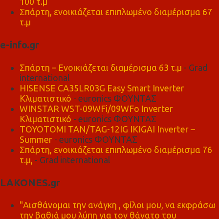
100 τ.μ
Σπάρτη, ενοικιάζεται επιπλωμένο διαμέρισμα 67
τ.μ
e-info.gr
Σπάρτη – Ενοικιάζεται διαμέρισμα 63 τ.μ
- Grad
international
HISENSE CA35LR03G Easy Smart Inverter
Κλιματιστικό
- euronics ΦΟΥΝΤΑΣ
WINSTAR WST-09WFi/09WFo Inverter
Κλιματιστικό
- euronics ΦΟΥΝΤΑΣ
TOYOTOMI TAN/TAG-12IG IKIGAI Inverter –
Summer
- euronics ΦΟΥΝΤΑΣ
Σπάρτη, ενοικιάζεται επιπλωμένο διαμέρισμα 76
τ.μ,
- Grad international
LAKONES.gr
"Αισθάνομαι την ανάγκη , φίλοι μου, να εκφράσω
την βαθιά μου λύπη για τον θάνατο του