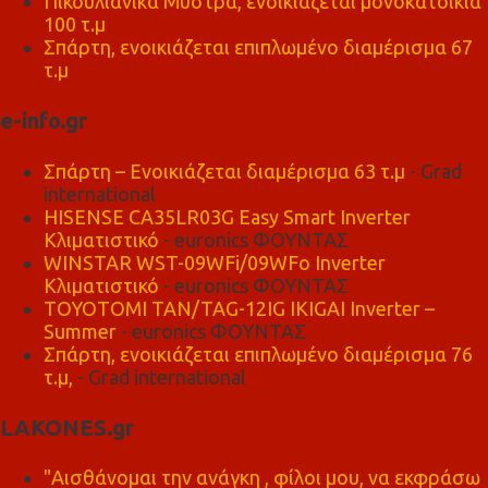
Πικουλιάνικα Μυστρά, ενοικιάζεται μονοκατοικία
100 τ.μ
Σπάρτη, ενοικιάζεται επιπλωμένο διαμέρισμα 67
τ.μ
e-info.gr
Σπάρτη – Ενοικιάζεται διαμέρισμα 63 τ.μ
- Grad
international
HISENSE CA35LR03G Easy Smart Inverter
Κλιματιστικό
- euronics ΦΟΥΝΤΑΣ
WINSTAR WST-09WFi/09WFo Inverter
Κλιματιστικό
- euronics ΦΟΥΝΤΑΣ
TOYOTOMI TAN/TAG-12IG IKIGAI Inverter –
Summer
- euronics ΦΟΥΝΤΑΣ
Σπάρτη, ενοικιάζεται επιπλωμένο διαμέρισμα 76
τ.μ,
- Grad international
LAKONES.gr
"Αισθάνομαι την ανάγκη , φίλοι μου, να εκφράσω