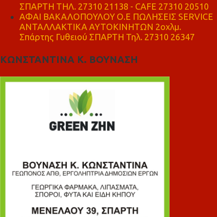
ΣΠΑΡΤΗ ΤΗΛ. 27310 21138 - CAFE 27310 20510
ΑΦΑΙ ΒΑΚΑΛΟΠΟΥΛΟΥ Ο.Ε ΠΩΛΗΣΕΙΣ SERVICE
ΑΝΤΑΛΛΑΚΤΙΚΑ ΑΥΤΟΚΙΝΗΤΩΝ 2οχλμ.
Σπάρτης Γυθειού ΣΠΑΡΤΗ Τηλ. 27310 26347
ΚΩΝΣΤΑΝΤΙΝΑ Κ. ΒΟΥΝΑΣΗ