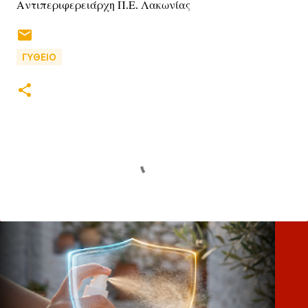
Αντιπεριφερειάρχη Π.Ε. Λακωνίας
ΓΥΘΕΙΟ
Σ
χ
ό
λ
ι
α