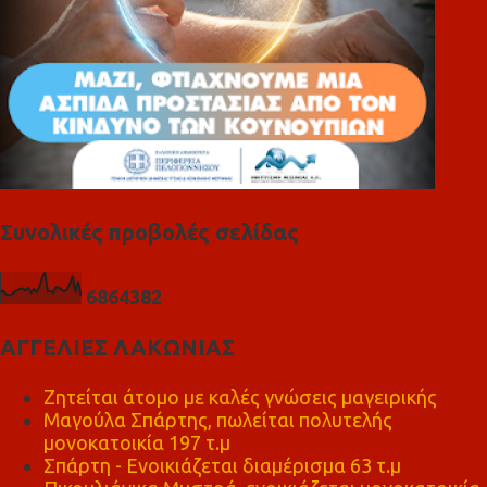
Συνολικές προβολές σελίδας
6
8
6
4
3
8
2
ΑΓΓΕΛΙΕΣ ΛΑΚΩΝΙΑΣ
Ζητείται άτομο με καλές γνώσεις μαγειρικής
Μαγούλα Σπάρτης, πωλείται πολυτελής
μονοκατοικία 197 τ.μ
Σπάρτη - Ενοικιάζεται διαμέρισμα 63 τ.μ