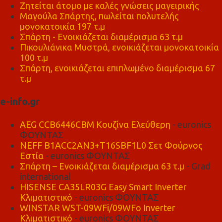
Ζητείται άτομο με καλές γνώσεις μαγειρικής
Μαγούλα Σπάρτης, πωλείται πολυτελής
μονοκατοικία 197 τ.μ
Σπάρτη - Ενοικιάζεται διαμέρισμα 63 τ.μ
Πικουλιάνικα Μυστρά, ενοικιάζεται μονοκατοικία
100 τ.μ
Σπάρτη, ενοικιάζεται επιπλωμένο διαμέρισμα 67
τ.μ
e-info.gr
AEG CCB6446CBM Κουζίνα Ελεύθερη
- euronics
ΦΟΥΝΤΑΣ
NEFF B1ACC2AN3+T16SBF1L0 Σετ Φούρνος
Εστία
- euronics ΦΟΥΝΤΑΣ
Σπάρτη – Ενοικιάζεται διαμέρισμα 63 τ.μ
- Grad
international
HISENSE CA35LR03G Easy Smart Inverter
Κλιματιστικό
- euronics ΦΟΥΝΤΑΣ
WINSTAR WST-09WFi/09WFo Inverter
Κλιματιστικό
- euronics ΦΟΥΝΤΑΣ