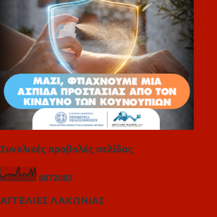
α
Συνολικές προβολές σελίδας
6
8
7
2
0
8
2
ΑΓΓΕΛΙΕΣ ΛΑΚΩΝΙΑΣ