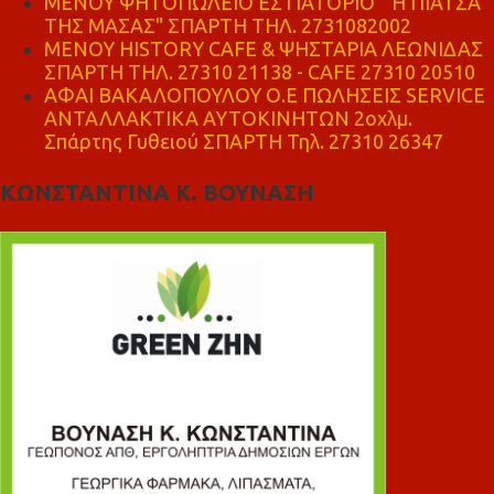
ΜΕΝΟΥ ΨΗΤΟΠΩΛΕΙΟ ΕΣΤΙΑΤΟΡΙΟ " Η ΠΙΑΤΣΑ
ΤΗΣ ΜΑΣΑΣ" ΣΠΑΡΤΗ ΤΗΛ. 2731082002
ΜΕΝΟΥ HISTORY CAFE & ΨΗΣΤΑΡΙΑ ΛΕΩΝΙΔΑΣ
ΣΠΑΡΤΗ ΤΗΛ. 27310 21138 - CAFE 27310 20510
ΑΦΑΙ ΒΑΚΑΛΟΠΟΥΛΟΥ Ο.Ε ΠΩΛΗΣΕΙΣ SERVICE
ΑΝΤΑΛΛΑΚΤΙΚΑ ΑΥΤΟΚΙΝΗΤΩΝ 2οχλμ.
Σπάρτης Γυθειού ΣΠΑΡΤΗ Τηλ. 27310 26347
ΚΩΝΣΤΑΝΤΙΝΑ Κ. ΒΟΥΝΑΣΗ