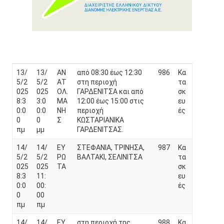
13/
13/
ΑΝ
από 08:30 έως 12:30
986
Κα
5/2
5/2
ΑΤ
στη περιοχή
τα
025
025
ΟΛ.
ΓΑΡΔΕΝΙΤΣΑ και από
σκ
8:3
3:0
ΜΑ
12:00 έως 15:00 στις
ευ
0:0
0:0
ΝΗ
περιοχή
ές
0
0
Σ
ΚΩΣΤΑΡΙΑΝΙΚΑ
πμ
μμ
ΓΑΡΔΕΝΙΤΣΑΣ.
14/
14/
ΕΥ
ΣΤΕΦΑΝΙΑ, ΤΡΙΝΗΣΑ,
987
Κα
5/2
5/2
ΡΩ
ΒΑΛΤΑΚΙ, ΣΕΛΙΝΙΤΣΑ
τα
025
025
ΤΑ
σκ
8:3
11:
ευ
0:0
00:
ές
0
00
πμ
πμ
14/
14/
ΕΥ
στη περιοχή της
988
Κα