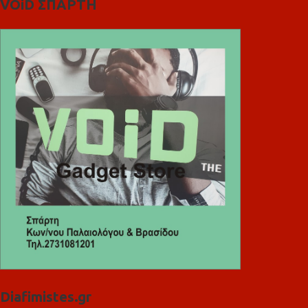
VOiD ΣΠΑΡΤΗ
Diafimistes.gr