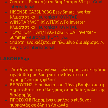
Σπάρτη – Ενοικιάζεται διαμέρισμα 63 τ.μ
- Grad
international
HISENSE CA35LR03G Easy Smart Inverter
Κλιματιστικό
- euronics ΦΟΥΝΤΑΣ
WINSTAR WST-09WFi/09WFo Inverter
Κλιματιστικό
- euronics ΦΟΥΝΤΑΣ
TOYOTOMI TAN/TAG-12IG IKIGAI Inverter –
Summer
- euronics ΦΟΥΝΤΑΣ
Σπάρτη, ενοικιάζεται επιπλωμένο διαμέρισμα 76
τ.μ,
- Grad international
LAKONES.gr
"Αισθάνομαι την ανάγκη , φίλοι μου, να εκφράσω
την βαθιά μου λύπη για τον θάνατο του
αγαπημένου μας φίλου"
ΒΕΡΟΥΤΗΣ: Η απώλεια του Γιάννη Βαρβιτσιώτη
σηματοδοτεί το τέλος μιας σπουδαίας πολιτικής
διαδρομής
ΠΡΟΣΟΧΗ! Παραμένει υψηλός ο κίνδυνος
πυρκαγιάς σε όλη τη Λακωνία