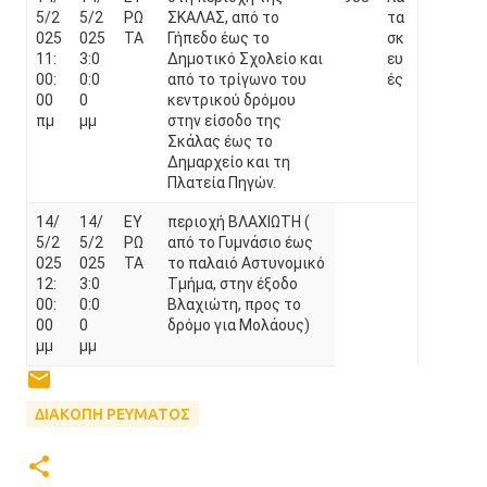
5/2
5/2
ΡΩ
ΣΚΑΛΑΣ, από το
τα
025
025
ΤΑ
Γήπεδο έως το
σκ
11:
3:0
Δημοτικό Σχολείο και
ευ
00:
0:0
από το τρίγωνο του
ές
00
0
κεντρικού δρόμου
πμ
μμ
στην είσοδο της
Σκάλας έως το
Δημαρχείο και τη
Πλατεία Πηγών.
14/
14/
ΕΥ
περιοχή ΒΛΑΧΙΩΤΗ (
5/2
5/2
ΡΩ
από το Γυμνάσιο έως
025
025
ΤΑ
το παλαιό Αστυνομικό
12:
3:0
Τμήμα, στην έξοδο
00:
0:0
Βλαχιώτη, προς το
00
0
δρόμο για Μολάους)
μμ
μμ
ΔΙΑΚΟΠΗ ΡΕΥΜΑΤΟΣ