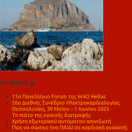
IATRIKOS.gr
11ο Πανελλήνιο Forum της W4O Hellas
50ο Διεθνές Συνέδριο Ηλεκτροκαρδιολογίας
Θεσσαλονίκη, 30 Μαΐου – 1 Ιουνίου 2025
Το πιάτο της υγιεινής διατροφής
Χρήση εξωτερικού αυτόματου απινιδωτή
Πώς να σώσεις ένα ΠΑΙΔΙ σε καρδιακή ανακοπή;