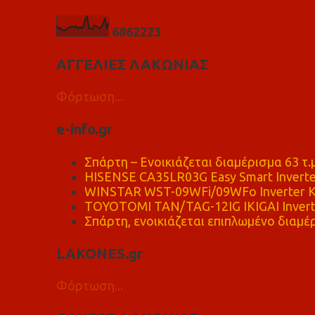
6
8
6
2
2
2
3
ΑΓΓΕΛΙΕΣ ΛΑΚΩΝΙΑΣ
Φόρτωση...
e-info.gr
Σπάρτη – Ενοικιάζεται διαμέρισμα 63 τ.
HISENSE CA35LR03G Easy Smart Inverte
WINSTAR WST-09WFi/09WFo Inverter Κ
TOYOTOMI TAN/TAG-12IG IKIGAI Invert
Σπάρτη, ενοικιάζεται επιπλωμένο διαμέρ
LAKONES.gr
Φόρτωση...