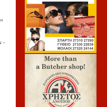
αι
Ν –