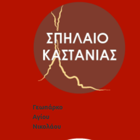
Γεωπάρκο
Αγίου
Νικολάου