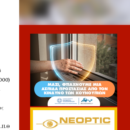
ό
.000)
ι
ις
Α.Π.Θ