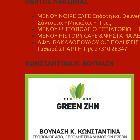
ΟΔΗΓΟΣ ΛΑΚΩΝΙΑΣ
MENOY NOIRE CAFE Σπάρτη και Delive
Σάντουιτς - Μπεκέτες - Πίτες
ΜΕΝΟΥ ΨΗΤΟΠΩΛΕΙΟ ΕΣΤΙΑΤΟΡΙΟ " Η 
ΜΕΝΟΥ HISTORY CAFE & ΨΗΣΤΑΡΙΑ ΛΕΩ
ΑΦΑΙ ΒΑΚΑΛΟΠΟΥΛΟΥ Ο.Ε ΠΩΛΗΣΕΙΣ 
Γυθειού ΣΠΑΡΤΗ Τηλ. 27310 26347
ΚΩΝΣΤΑΝΤΙΝΑ Κ. ΒΟΥΝΑΣΗ