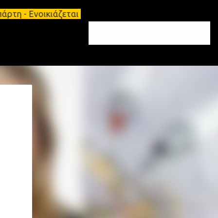
τη - Ενοικιάζεται επιπλωμένο διαμέρισμα 65τ.μ Σπά