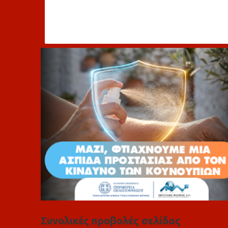
χ
ό
λ
ι
α
Συνολικές προβολές σελίδας