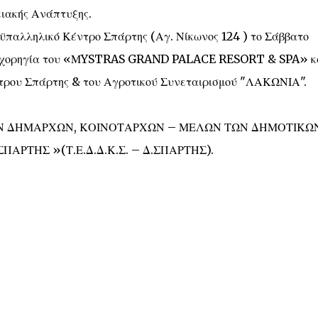
ιακής Ανάπτυξης.
ϋπαλληλικό Κέντρο Σπάρτης (Αγ. Νίκωνος 124 ) το Σάββατο
νική χορηγία του «ΜYSTRAS GRAND PALACE RESORT & SPA» κ
τρου Σπάρτης & του Αγροτικού Συνεταιρισμού "ΛΑΚΩΝΙΑ".
ΩΝ ΔΗΜΑΡΧΩΝ, ΚΟΙΝΟΤΑΡΧΩΝ – ΜΕΛΩΝ ΤΩΝ ΔΗΜΟΤΙΚΩ
ΡΤΗΣ »(Τ.Ε.Δ.Δ.Κ.Σ. – Δ.ΣΠΑΡΤΗΣ).