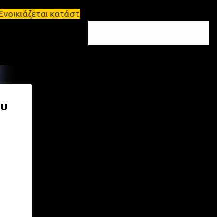
ζεται κατάστημα 134 τ.μ, με υπόγειο 124τ.μ και πατ
ου