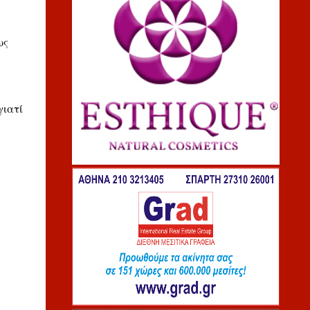
ως
γιατί