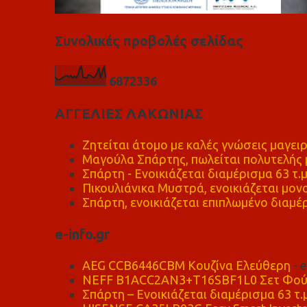
Συνολικές προβολές σελίδας
6
8
7
2
3
3
6
ΑΓΓΕΛΙΕΣ ΛΑΚΩΝΙΑΣ
Ζητείται άτομο με καλές γνώσεις μαγειρ
Μαγούλα Σπάρτης, πωλείται πολυτελής μ
Σπάρτη - Ενοικιάζεται διαμέρισμα 63 τ.
Πικουλιάνικα Μυστρά, ενοικιάζεται μονο
Σπάρτη, ενοικιάζεται επιπλωμένο διαμέρ
e-info.gr
AEG CCB6446CBM Κουζίνα Ελεύθερη
- 
NEFF B1ACC2AN3+T16SBF1L0 Σετ Φού
Σπάρτη – Ενοικιάζεται διαμέρισμα 63 τ.