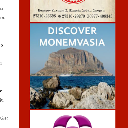
αι
αι
να
α
ων
ς.
λλές