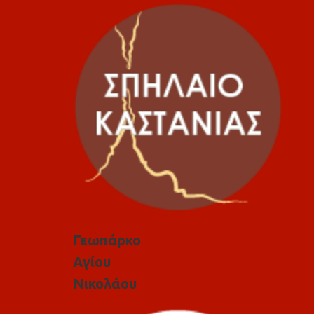
Γεωπάρκο
Αγίου
Νικολάου