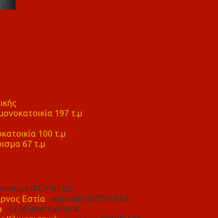
ικής
ονοκατοικία 197 τ.μ
μ
κατοικία 100 τ.μ
ισμα 67 τ.μ
euronics ΦΟΥΝΤΑΣ
ρνος Εστία
- euronics ΦΟΥΝΤΑΣ
μ
- Grad international