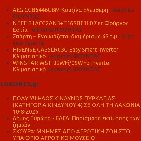
AEG CCB6446CBM Κουζίνα Ελεύθερη
- euronics
ΦΟΥΝΤΑΣ
NEFF B1ACC2AN3+T16SBF1L0 Σετ Φούρνος
Εστία
- euronics ΦΟΥΝΤΑΣ
Σπάρτη – Ενοικιάζεται διαμέρισμα 63 τ.μ
- Grad
international
HISENSE CA35LR03G Easy Smart Inverter
Κλιματιστικό
- euronics ΦΟΥΝΤΑΣ
WINSTAR WST-09WFi/09WFo Inverter
Κλιματιστικό
- euronics ΦΟΥΝΤΑΣ
LAKONES.gr
ΠΟΛΥ ΥΨΗΛΟΣ ΚΙΝΔΥΝΟΣ ΠΥΡΚΑΓΙΑΣ
(ΚΑΤΗΓΟΡΙΑ ΚΙΝΔΥΝΟΥ 4) ΣΕ ΟΛΗ ΤΗ ΛΑΚΩΝΙΑ
10-8-2026
Δήμος Ευρώτα - ΕΛΓΑ: Πορίσματα εκτίμησης των
ζημιών
ΣΚΟΥΡΑ: ΜΝΗΜΕΣ ΑΠΟ ΑΓΡΟΤΙΚΗ ΖΩΗ ΣΤΟ
ΥΠΑΙΘΡΙΟ ΑΓΡΟΤΙΚΟ ΜΟΥΣΕΙΟ