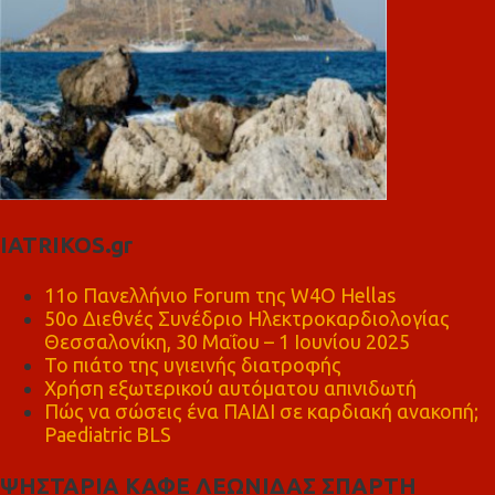
IATRIKOS.gr
11ο Πανελλήνιο Forum της W4O Hellas
50ο Διεθνές Συνέδριο Ηλεκτροκαρδιολογίας
Θεσσαλονίκη, 30 Μαΐου – 1 Ιουνίου 2025
Το πιάτο της υγιεινής διατροφής
Χρήση εξωτερικού αυτόματου απινιδωτή
Πώς να σώσεις ένα ΠΑΙΔΙ σε καρδιακή ανακοπή;
Paediatric BLS
ΨΗΣΤΑΡΙΑ ΚΑΦΕ ΛΕΩΝΙΔΑΣ ΣΠΑΡΤΗ