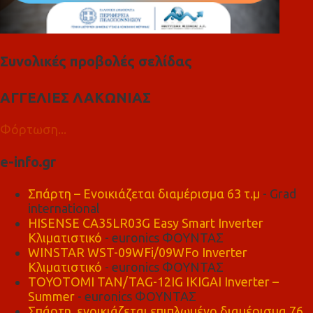
Συνολικές προβολές σελίδας
ΑΓΓΕΛΙΕΣ ΛΑΚΩΝΙΑΣ
Φόρτωση...
e-info.gr
Σπάρτη – Ενοικιάζεται διαμέρισμα 63 τ.μ
- Grad
international
HISENSE CA35LR03G Easy Smart Inverter
Κλιματιστικό
- euronics ΦΟΥΝΤΑΣ
WINSTAR WST-09WFi/09WFo Inverter
Κλιματιστικό
- euronics ΦΟΥΝΤΑΣ
TOYOTOMI TAN/TAG-12IG IKIGAI Inverter –
Summer
- euronics ΦΟΥΝΤΑΣ
Σπάρτη, ενοικιάζεται επιπλωμένο διαμέρισμα 76