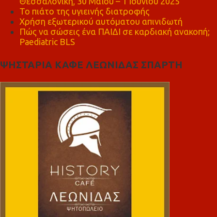
Θεσσαλονίκη, 30 Μαΐου – 1 Ιουνίου 2025
Το πιάτο της υγιεινής διατροφής
Χρήση εξωτερικού αυτόματου απινιδωτή
Πώς να σώσεις ένα ΠΑΙΔΙ σε καρδιακή ανακοπή;
Paediatric BLS
ΨΗΣΤΑΡΙΑ ΚΑΦΕ ΛΕΩΝΙΔΑΣ ΣΠΑΡΤΗ