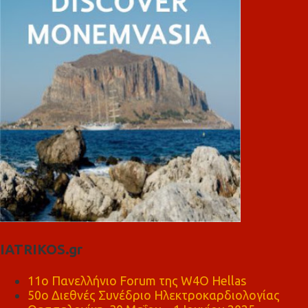
IATRIKOS.gr
11ο Πανελλήνιο Forum της W4O Hellas
50ο Διεθνές Συνέδριο Ηλεκτροκαρδιολογίας