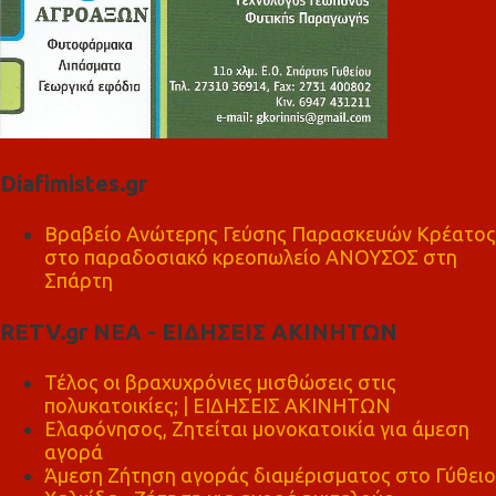
Diafimistes.gr
Βραβείο Ανώτερης Γεύσης Παρασκευών Κρέατος
στο παραδοσιακό κρεοπωλείο ΑΝΟΥΣΟΣ στη
Σπάρτη
RETV.gr ΝΕΑ - ΕΙΔΗΣΕΙΣ ΑΚΙΝΗΤΩΝ
Τέλος οι βραχυχρόνιες μισθώσεις στις
πολυκατοικίες; | ΕΙΔΗΣΕΙΣ ΑΚΙΝΗΤΩΝ
Ελαφόνησος, Ζητείται μονοκατοικία για άμεση
αγορά
Άμεση Ζήτηση αγοράς διαμέρισματος στο Γύθειο