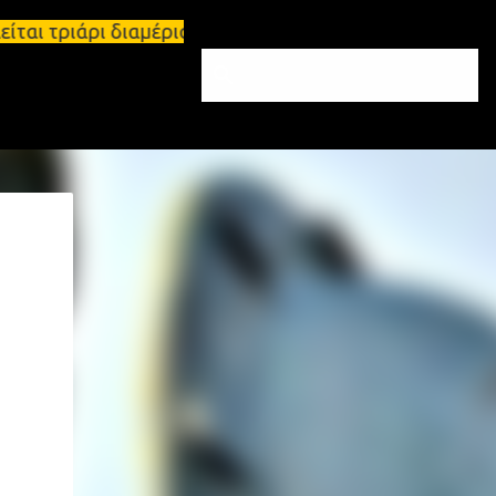
λείται τριάρι διαμέρισμα 91τ.μ Ζητούνται υπάλληλο