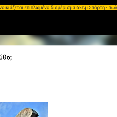
Μετάβαση στο κύριο περιεχόμενο
ικιάζεται επιπλωμένο διαμέρισμα 65τ.μ Σπάρτη - πω
ύθο;