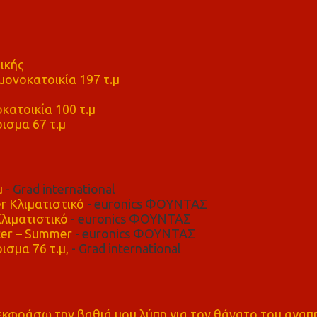
ικής
ονοκατοικία 197 τ.μ
μ
κατοικία 100 τ.μ
ισμα 67 τ.μ
μ
- Grad international
r Κλιματιστικό
- euronics ΦΟΥΝΤΑΣ
λιματιστικό
- euronics ΦΟΥΝΤΑΣ
er – Summer
- euronics ΦΟΥΝΤΑΣ
ισμα 76 τ.μ,
- Grad international
α εκφράσω την βαθιά μου λύπη για τον θάνατο του αγα