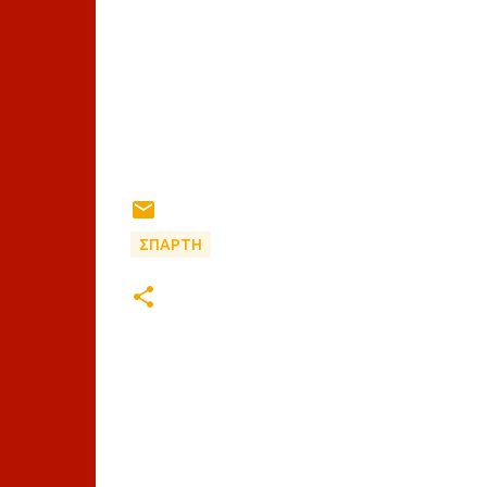
ΣΠΑΡΤΗ
Σ
χ