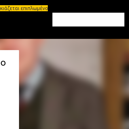
ιάζεται επιπλωμένο διαμέρισμα 65τ.μ Σπάρτη - πωλε
ΠΟ