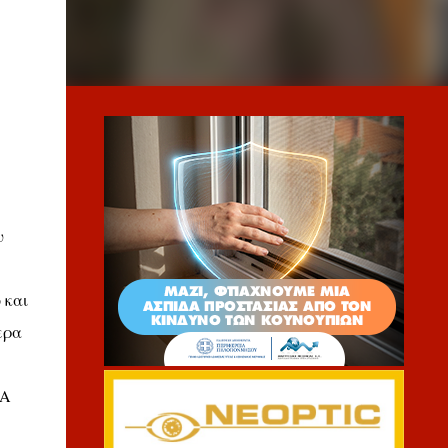
υ
 και
ερα
ΘΑ