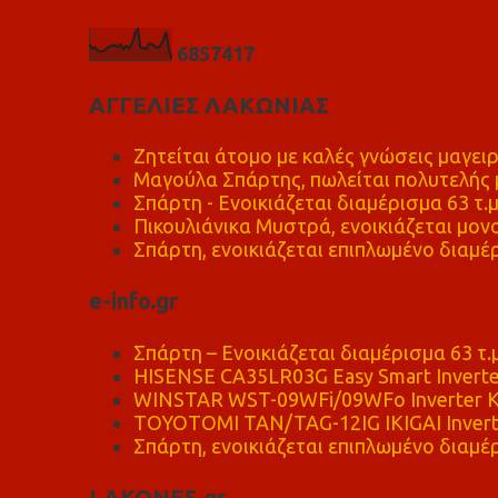
6
8
5
7
4
1
7
ΑΓΓΕΛΙΕΣ ΛΑΚΩΝΙΑΣ
Ζητείται άτομο με καλές γνώσεις μαγειρ
Μαγούλα Σπάρτης, πωλείται πολυτελής μ
Σπάρτη - Ενοικιάζεται διαμέρισμα 63 τ.
Πικουλιάνικα Μυστρά, ενοικιάζεται μονο
Σπάρτη, ενοικιάζεται επιπλωμένο διαμέρ
e-info.gr
Σπάρτη – Ενοικιάζεται διαμέρισμα 63 τ.
HISENSE CA35LR03G Easy Smart Inverte
WINSTAR WST-09WFi/09WFo Inverter Κ
TOYOTOMI TAN/TAG-12IG IKIGAI Invert
Σπάρτη, ενοικιάζεται επιπλωμένο διαμέρ
LAKONES.gr