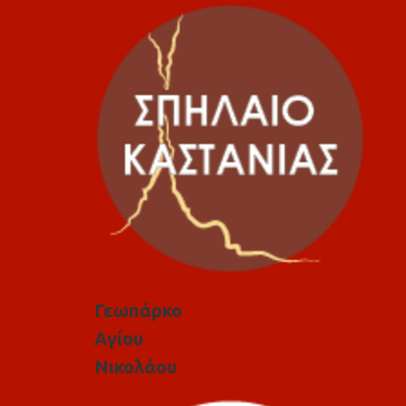
Γεωπάρκο
Αγίου
Νικολάου