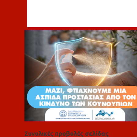
χ
ό
λ
ι
α
Συνολικές προβολές σελίδας