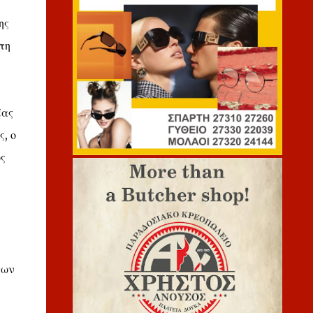
ης
τη
έας
, ο
ς
των