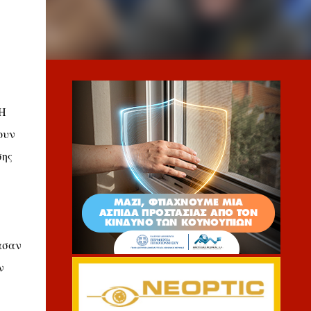
 Η
ουν
σης
ασαν
ν