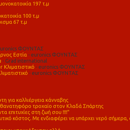
ονοκατοικία 197 τ.μ
μ
κατοικία 100 τ.μ
ισμα 67 τ.μ
euronics ΦΟΥΝΤΑΣ
ρνος Εστία
- euronics ΦΟΥΝΤΑΣ
μ
- Grad international
r Κλιματιστικό
- euronics ΦΟΥΝΤΑΣ
λιματιστικό
- euronics ΦΟΥΝΤΑΣ
η για καλλιέργεια κάνναβης
ε θανατηφόρο τροχαίο στον Κλαδά Σπάρτης
τα επιτυχίες στη ζωή σου !!!!"
τικό κόστος. Με ενδιαφέρει να υπάρχει νερό σήμερα, 