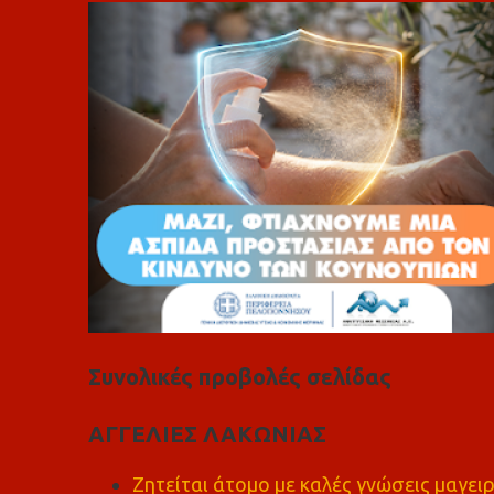
ι
α
Συνολικές προβολές σελίδας
ΑΓΓΕΛΙΕΣ ΛΑΚΩΝΙΑΣ
Ζητείται άτομο με καλές γνώσεις μαγειρ