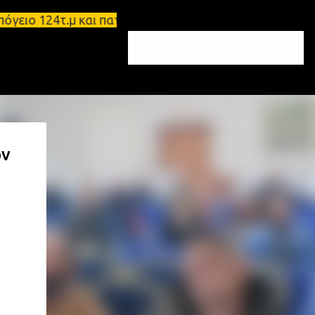
ειο 124τ.μ και πατάρι 48 τ.μ Σπάρτη - Ενοικιάζετα
ων