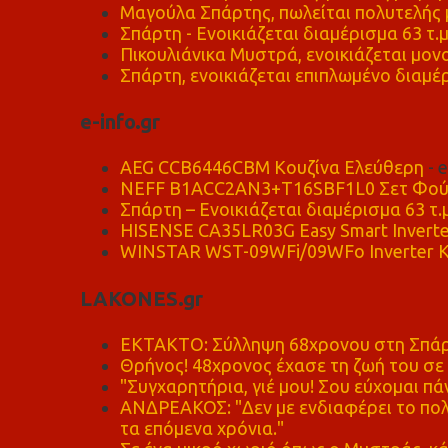
Μαγούλα Σπάρτης, πωλείται πολυτελής μ
Σπάρτη - Ενοικιάζεται διαμέρισμα 63 τ.
Πικουλιάνικα Μυστρά, ενοικιάζεται μονο
Σπάρτη, ενοικιάζεται επιπλωμένο διαμέρ
e-info.gr
AEG CCB6446CBM Κουζίνα Ελεύθερη
- 
NEFF B1ACC2AN3+T16SBF1L0 Σετ Φού
Σπάρτη – Ενοικιάζεται διαμέρισμα 63 τ.
HISENSE CA35LR03G Easy Smart Inverte
WINSTAR WST-09WFi/09WFo Inverter Κ
LAKONES.gr
ΕΚΤΑΚΤΟ: Σύλληψη 68χρονου στη Σπάρτ
Θρήνος! 48χρονος έχασε τη ζωή του σ
"Συγχαρητήρια, γιέ μου! Σου εύχομαι πάν
ΑΝΔΡΕΑΚΟΣ: "Δεν με ενδιαφέρει το πολι
τα επόμενα χρόνια."