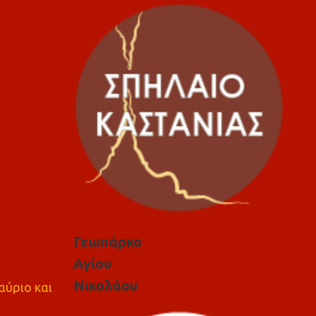
Γεωπάρκο
Αγίου
Νικολάου
αύριο και