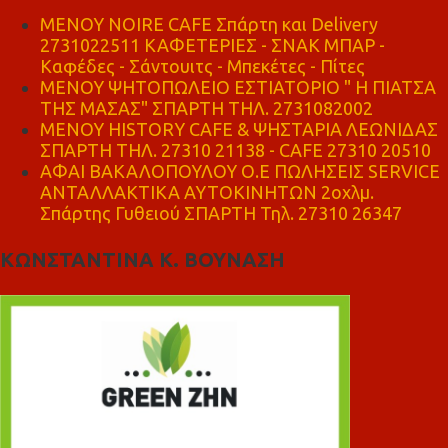
MENOY NOIRE CAFE Σπάρτη και Delivery
2731022511 ΚΑΦΕΤΕΡΙΕΣ - ΣΝΑΚ ΜΠΑΡ -
Καφέδες - Σάντουιτς - Μπεκέτες - Πίτες
ΜΕΝΟΥ ΨΗΤΟΠΩΛΕΙΟ ΕΣΤΙΑΤΟΡΙΟ " Η ΠΙΑΤΣΑ
ΤΗΣ ΜΑΣΑΣ" ΣΠΑΡΤΗ ΤΗΛ. 2731082002
ΜΕΝΟΥ HISTORY CAFE & ΨΗΣΤΑΡΙΑ ΛΕΩΝΙΔΑΣ
ΣΠΑΡΤΗ ΤΗΛ. 27310 21138 - CAFE 27310 20510
ΑΦΑΙ ΒΑΚΑΛΟΠΟΥΛΟΥ Ο.Ε ΠΩΛΗΣΕΙΣ SERVICE
ΑΝΤΑΛΛΑΚΤΙΚΑ ΑΥΤΟΚΙΝΗΤΩΝ 2οχλμ.
Σπάρτης Γυθειού ΣΠΑΡΤΗ Τηλ. 27310 26347
ΚΩΝΣΤΑΝΤΙΝΑ Κ. ΒΟΥΝΑΣΗ