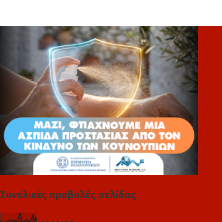
ό
λ
ι
α
Συνολικές προβολές σελίδας