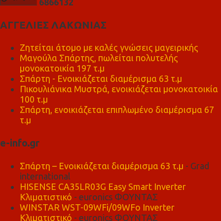
6
8
6
6
1
3
2
ΑΓΓΕΛΙΕΣ ΛΑΚΩΝΙΑΣ
Ζητείται άτομο με καλές γνώσεις μαγειρικής
Μαγούλα Σπάρτης, πωλείται πολυτελής
μονοκατοικία 197 τ.μ
Σπάρτη - Ενοικιάζεται διαμέρισμα 63 τ.μ
Πικουλιάνικα Μυστρά, ενοικιάζεται μονοκατοικία
100 τ.μ
Σπάρτη, ενοικιάζεται επιπλωμένο διαμέρισμα 67
τ.μ
e-info.gr
Σπάρτη – Ενοικιάζεται διαμέρισμα 63 τ.μ
- Grad
international
HISENSE CA35LR03G Easy Smart Inverter
Κλιματιστικό
- euronics ΦΟΥΝΤΑΣ
WINSTAR WST-09WFi/09WFo Inverter
Κλιματιστικό
- euronics ΦΟΥΝΤΑΣ