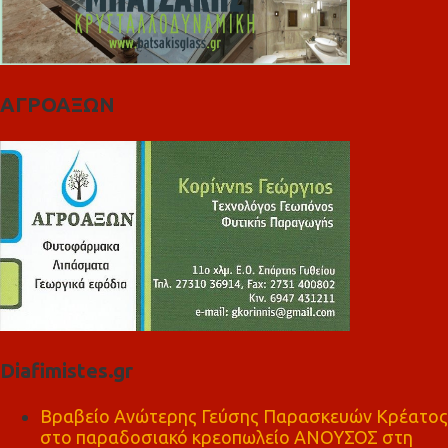
ΑΓΡΟΑΞΩΝ
Diafimistes.gr
Βραβείο Ανώτερης Γεύσης Παρασκευών Κρέατος
στο παραδοσιακό κρεοπωλείο ΑΝΟΥΣΟΣ στη