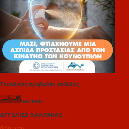
α
Συνολικές προβολές σελίδας
6
8
7
9
6
9
2
ΑΓΓΕΛΙΕΣ ΛΑΚΩΝΙΑΣ
Φόρτωση...