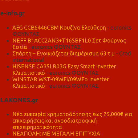
e-info.gr
AEG CCB6446CBM Κουζίνα Ελεύθερη
- euronics
ΦΟΥΝΤΑΣ
NEFF B1ACC2AN3+T16SBF1L0 Σετ Φούρνος
Εστία
- euronics ΦΟΥΝΤΑΣ
Σπάρτη – Ενοικιάζεται διαμέρισμα 63 τ.μ
- Grad
international
HISENSE CA35LR03G Easy Smart Inverter
Κλιματιστικό
- euronics ΦΟΥΝΤΑΣ
WINSTAR WST-09WFi/09WFo Inverter
Κλιματιστικό
- euronics ΦΟΥΝΤΑΣ
LAKONES.gr
Νέα ευκαιρία χρηματοδότησης έως 25.000€ για
επιχειρήσεις και αγροδιατροφική
επιχειρηματικότητα
ΝΕΑΠΟΛΗ: ΜΕ ΜΕΓΑΛΗ ΕΠΙΤΥΧΙΑ