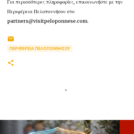
Για περισσότερες πληροφορίες, επικοινωνήστε με την
Περιφέρεια Πελοποννήσου στο
partners@visitpeloponnese.com.
ΠΕΡΙΦΕΡΕΙΑ ΠΕΛΟΠΟΝΝΗΣΟΥ
Σ
χ
ό
λ
ι