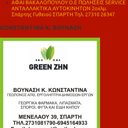
ΑΦΑΙ ΒΑΚΑΛΟΠΟΥΛΟΥ Ο.Ε ΠΩΛΗΣΕΙΣ SERVICE
ΑΝΤΑΛΛΑΚΤΙΚΑ ΑΥΤΟΚΙΝΗΤΩΝ 2οχλμ.
Σπάρτης Γυθειού ΣΠΑΡΤΗ Τηλ. 27310 26347
ΚΩΝΣΤΑΝΤΙΝΑ Κ. ΒΟΥΝΑΣΗ