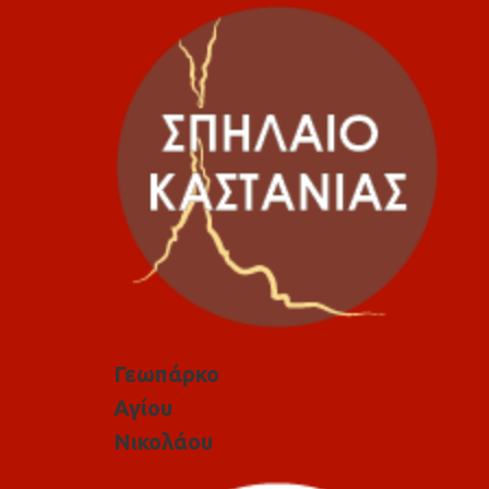
Γεωπάρκο
Αγίου
Νικολάου