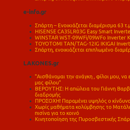
e-info.gr
Σπάρτη – Ενοικιάζεται διαμέρισμα 63 τ.
HISENSE CA35LR03G Easy Smart Inverte
WINSTAR WST-09WFi/09WFo Inverter Κ
TOYOTOMI TAN/TAG-12IG IKIGAI Invert
Σπάρτη, ενοικιάζεται επιπλωμένο διαμέρ
LAKONES.gr
"Αισθάνομαι την ανάγκη , φίλοι μου, ν
μας φίλου"
ΒΕΡΟΥΤΗΣ: Η απώλεια του Γιάννη Βαρβι
διαδρομής
ΠΡΟΣΟΧΗ! Παραμένει υψηλός ο κίνδυνο
Χωρίς μαθήματα κολύμβησης το Ματάλει
πισίνα για το κοινό
Κινητοποίηση της Πυροσβεστικής Σπάρ