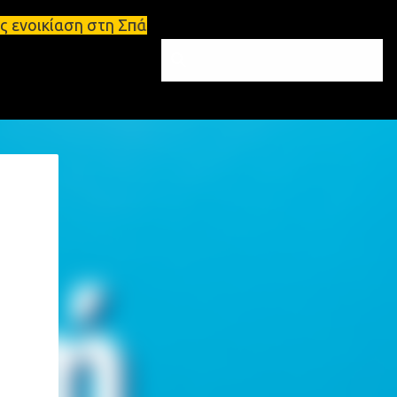
τη Σπάρτη Ενοικιάσεις διαμερισμάτων Σπάρτη και Λα