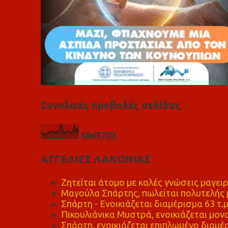
Συνολικές προβολές σελίδας
6
8
6
5
7
0
3
ΑΓΓΕΛΙΕΣ ΛΑΚΩΝΙΑΣ
Ζητείται άτομο με καλές γνώσεις μαγειρ
Μαγούλα Σπάρτης, πωλείται πολυτελής μ
Σπάρτη - Ενοικιάζεται διαμέρισμα 63 τ.
Πικουλιάνικα Μυστρά, ενοικιάζεται μονο
Σπάρτη, ενοικιάζεται επιπλωμένο διαμέρ