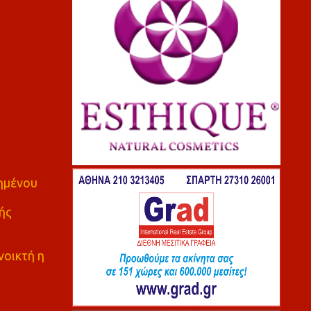
πημένου
ής
νοικτή η