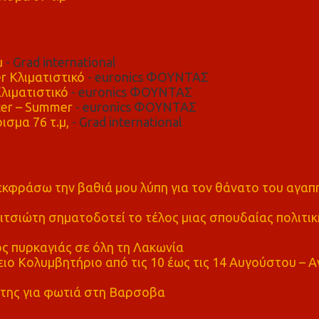
μ
- Grad international
r Κλιματιστικό
- euronics ΦΟΥΝΤΑΣ
λιματιστικό
- euronics ΦΟΥΝΤΑΣ
er – Summer
- euronics ΦΟΥΝΤΑΣ
ισμα 76 τ.μ,
- Grad international
α εκφράσω την βαθιά μου λύπη για τον θάνατο του αγα
τσιώτη σηματοδοτεί το τέλος μιας σπουδαίας πολιτικ
ς πυρκαγιάς σε όλη τη Λακωνία
ο Κολυμβητήριο από τις 10 έως τις 14 Αυγούστου – Α
της για φωτιά στη Βαρσοβα