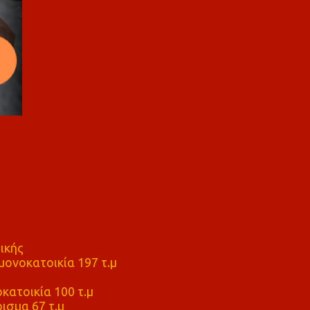
ικής
ονοκατοικία 197 τ.μ
μ
κατοικία 100 τ.μ
ισμα 67 τ.μ