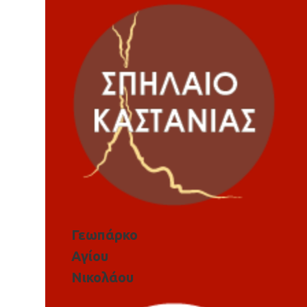
Γεωπάρκο
Αγίου
Νικολάου