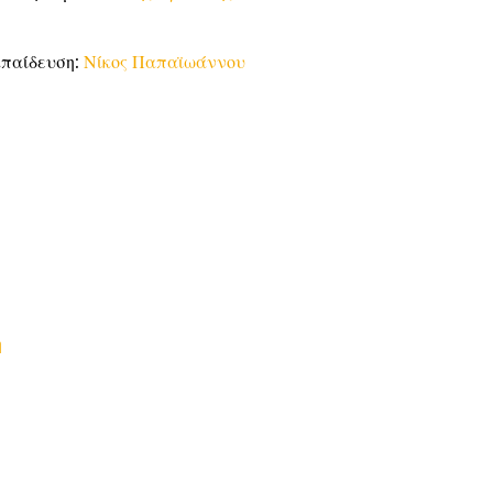
κπαίδευση:
Νίκος Παπαϊωάννου
η