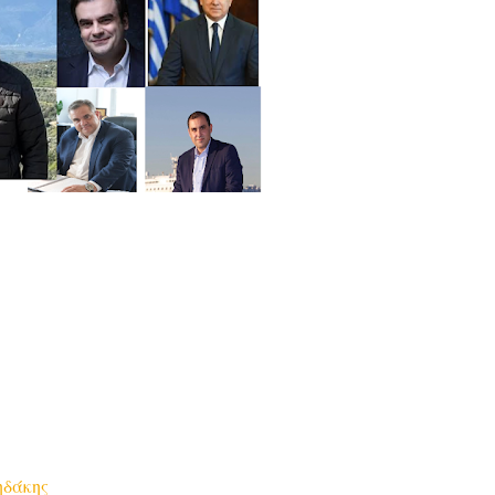
ηδάκης