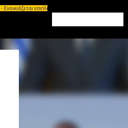
- Ενοικιάζεται επιπλωμένο διαμέρισμα 65τ.μ Σπάρτη