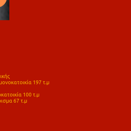
ικής
ονοκατοικία 197 τ.μ
μ
κατοικία 100 τ.μ
ισμα 67 τ.μ