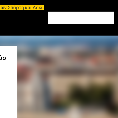
 και Λακωνία Σπάρτη - Ενοικιάζεται κατάστημα 134 
ύο