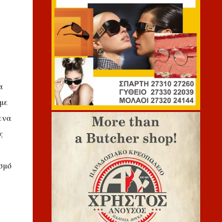
α
με
ενα
ς
σμό