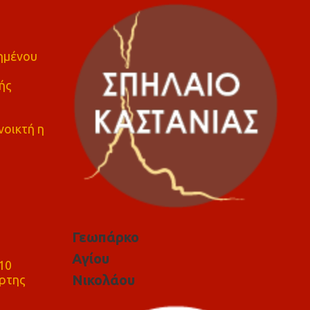
πημένου
ής
νοικτή η
Γεωπάρκο
Αγίου
10
Νικολάου
ρτης