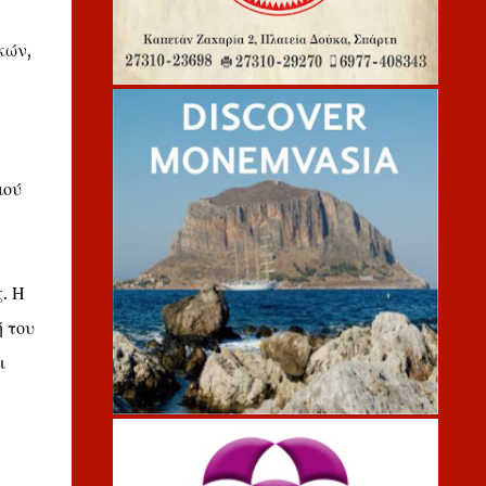
κών,
μού
. Η
 του
ι