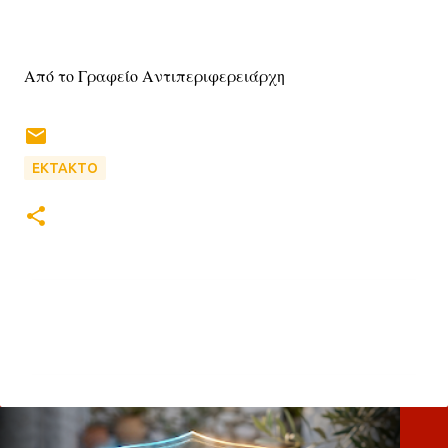
Από το Γραφείο Αντιπεριφερειάρχη
EKTAKTO
Σ
χ
ό
λ
ι