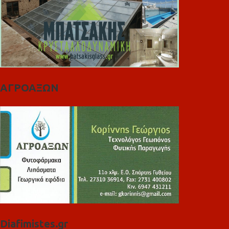
ΑΓΡΟΑΞΩΝ
Diafimistes.gr