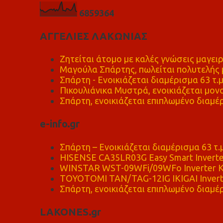
6
8
5
9
3
6
4
ΑΓΓΕΛΙΕΣ ΛΑΚΩΝΙΑΣ
Ζητείται άτομο με καλές γνώσεις μαγειρ
Μαγούλα Σπάρτης, πωλείται πολυτελής μ
Σπάρτη - Ενοικιάζεται διαμέρισμα 63 τ.
Πικουλιάνικα Μυστρά, ενοικιάζεται μονο
Σπάρτη, ενοικιάζεται επιπλωμένο διαμέρ
e-info.gr
Σπάρτη – Ενοικιάζεται διαμέρισμα 63 τ.
HISENSE CA35LR03G Easy Smart Inverte
WINSTAR WST-09WFi/09WFo Inverter Κ
TOYOTOMI TAN/TAG-12IG IKIGAI Invert
Σπάρτη, ενοικιάζεται επιπλωμένο διαμέρ
LAKONES.gr