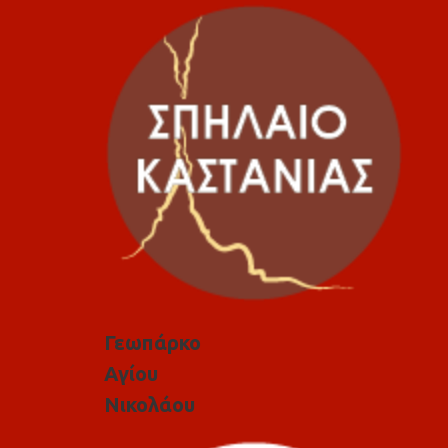
Γεωπάρκο
Αγίου
Νικολάου