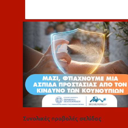
χ
ό
λ
ι
α
Συνολικές προβολές σελίδας