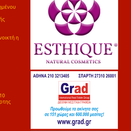
πημένου
ής
νοικτή η
10
ρτης