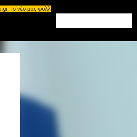
έα e-info.gr Το νέο μας φυλλάδιο κυκλοφόρησε – Su