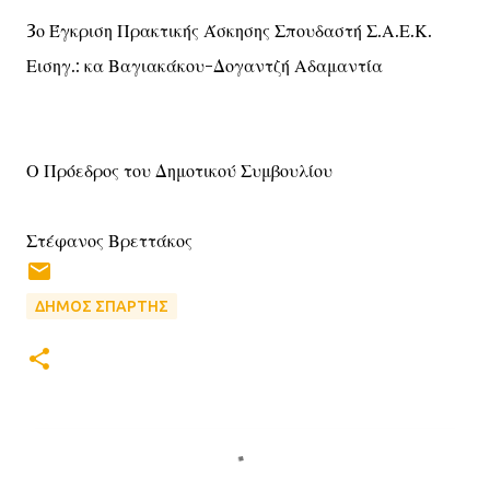
3ο Έγκριση Πρακτικής Άσκησης Σπουδαστή Σ.Α.Ε.Κ.
Εισηγ.: κα Βαγιακάκου-Δογαντζή Αδαμαντία
Ο Πρόεδρος του Δημοτικού Συμβουλίου
Στέφανος Βρεττάκος
ΔΗΜΟΣ ΣΠΑΡΤΗΣ
Σ