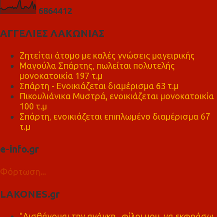
6
8
6
4
4
1
2
ΑΓΓΕΛΙΕΣ ΛΑΚΩΝΙΑΣ
Ζητείται άτομο με καλές γνώσεις μαγειρικής
Μαγούλα Σπάρτης, πωλείται πολυτελής
μονοκατοικία 197 τ.μ
Σπάρτη - Ενοικιάζεται διαμέρισμα 63 τ.μ
Πικουλιάνικα Μυστρά, ενοικιάζεται μονοκατοικία
100 τ.μ
Σπάρτη, ενοικιάζεται επιπλωμένο διαμέρισμα 67
τ.μ
e-info.gr
Φόρτωση...
LAKONES.gr
"Αισθάνομαι την ανάγκη , φίλοι μου, να εκφράσω