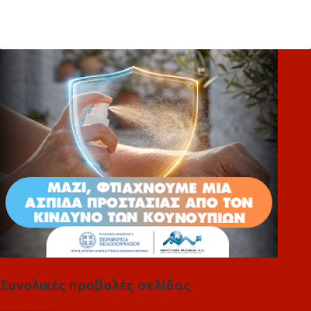
χ
ό
λ
ι
α
Συνολικές προβολές σελίδας