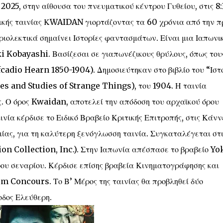
2025, στην αίθουσα του πνευματικού κέντρου Γυθείου, στις 8
ατικής ταινίας ΚWAIDAN γιορτάζοντας τα 60 χρόνια από την 
ριολεκτικά σημαίνει Ιστορίες φαντασμάτων. Είναι μια Ιαπωνι
i Kobayashi. Βασίζεσαι σε γιαπωνέζικους θρύλους, όπως του
cadio Hearn 1850-1904). Δημοσιεύτηκαν στο βιβλίο του “Ιστ
s and Studies of Strange Things), του 1904. Η ταινία
ς. Ο όρος Kwaidan, αποτελεί την απόδοση του αρχαϊκού όρου
νία κέρδισε το Ειδικό Βραβείο Κριτικής Επιτροπής, στις Κάνν
μίας, για τη καλύτερη ξενόγλωσση ταινία. Συγκαταλέγεται στι
ion Collection, Inc.). Στην Ιαπωνία απέσπασε το βραβείο Yo
υ σεναρίου. Κέρδισε επίσης βραβεία Κινηματογράφησης και
lm Concours. Το Β’ Μέρος της ταινίας θα προβληθεί δύο
οδος Ελεύθερη.