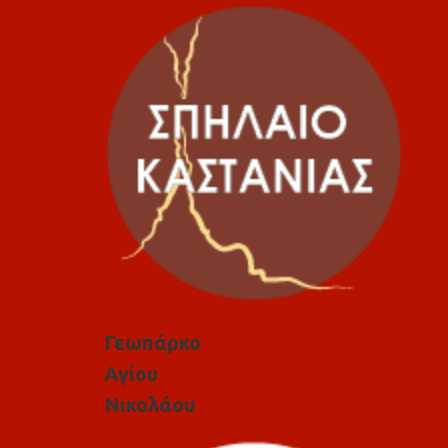
Γεωπάρκο
Αγίου
Νικολάου