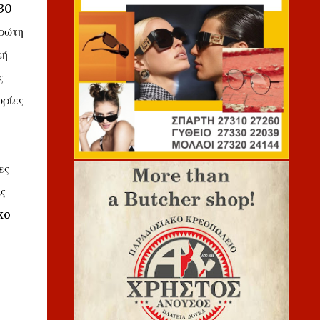
:30
πρώτη
κή
ς
ορίες
ες
ς
ko