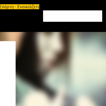
άρτη - Ενοικιάζεται επιπλωμένο διαμέρισμα 65τ.μ Σ