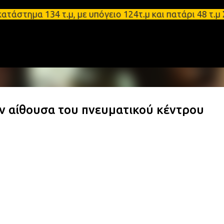
Μετάβαση στο κύριο περιεχόμενο
α 134 τ.μ, με υπόγειο 124τ.μ και πατάρι 48 τ.μ Σπ
ην αίθουσα του πνευματικού κέντρου