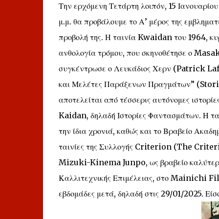
Την ερχόμενη Τετάρτη λοιπόν, 15 Ιανουαρίου 
μ.μ. θα προβάλουμε το Α’ μέρος της εμβλημ
προβολή της. Η ταινία Kwaidan του 1964, κυ
ανθολογία τρόμου, που σκηνοθέτησε ο Masak
συγκέντρωσε ο Λευκάδιος Χερν (Patrick Laf
και Μελέτες Παράξενων Πραγμάτων” (Storie
αποτελείται από τέσσερις αυτόνομες ιστορίε
Kaidan, δηλαδή Ιστορίες Φαντασμάτων. Η ται
την ίδια χρονιά, καθώς και το Βραβείο Ακαδη
ταινίες της Συλλογής Criterion (The Criter
Mizuki-Kinema Junpo, ως βραβείο καλύτερο
Καλλιτεχνικής Επιμέλειας, στο Mainichi Fi
εβδομάδες μετά, δηλαδή στις 29/01/2025. Είσ