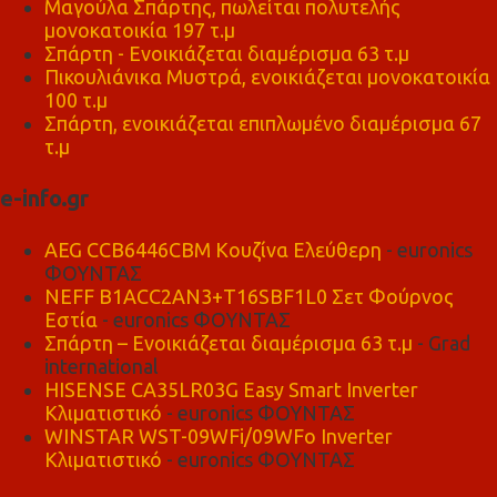
Μαγούλα Σπάρτης, πωλείται πολυτελής
μονοκατοικία 197 τ.μ
Σπάρτη - Ενοικιάζεται διαμέρισμα 63 τ.μ
Πικουλιάνικα Μυστρά, ενοικιάζεται μονοκατοικία
100 τ.μ
Σπάρτη, ενοικιάζεται επιπλωμένο διαμέρισμα 67
τ.μ
e-info.gr
AEG CCB6446CBM Κουζίνα Ελεύθερη
- euronics
ΦΟΥΝΤΑΣ
NEFF B1ACC2AN3+T16SBF1L0 Σετ Φούρνος
Εστία
- euronics ΦΟΥΝΤΑΣ
Σπάρτη – Ενοικιάζεται διαμέρισμα 63 τ.μ
- Grad
international
HISENSE CA35LR03G Easy Smart Inverter
Κλιματιστικό
- euronics ΦΟΥΝΤΑΣ
WINSTAR WST-09WFi/09WFo Inverter
Κλιματιστικό
- euronics ΦΟΥΝΤΑΣ