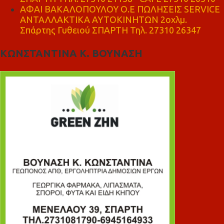
ΑΦΑΙ ΒΑΚΑΛΟΠΟΥΛΟΥ Ο.Ε ΠΩΛΗΣΕΙΣ SERVICE
ΑΝΤΑΛΛΑΚΤΙΚΑ ΑΥΤΟΚΙΝΗΤΩΝ 2οχλμ.
Σπάρτης Γυθειού ΣΠΑΡΤΗ Τηλ. 27310 26347
ΚΩΝΣΤΑΝΤΙΝΑ Κ. ΒΟΥΝΑΣΗ