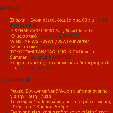
e-info.gr
Σπάρτη – Ενοικιάζεται διαμέρισμα 63 τ.μ
- Grad
international
HISENSE CA35LR03G Easy Smart Inverter
Κλιματιστικό
- euronics ΦΟΥΝΤΑΣ
WINSTAR WST-09WFi/09WFo Inverter
Κλιματιστικό
- euronics ΦΟΥΝΤΑΣ
TOYOTOMI TAN/TAG-12IG IKIGAI Inverter –
Summer
- euronics ΦΟΥΝΤΑΣ
Σπάρτη, ενοικιάζεται επιπλωμένο διαμέρισμα 76
τ.μ,
- Grad international
LAKONES.gr
Ρειχέα: Συγκινητική εκδήλωση τιμής και αγάπης
για την Τρίτη Ηλικία
Το νεοφιλελεύθερο κόλπο με το Νερό της χώρας
- Γράφει ο Π.Κουμουνδούρος
Ενεργοποιείται χρηματοδοτικό εργαλείο 9 εκατ.