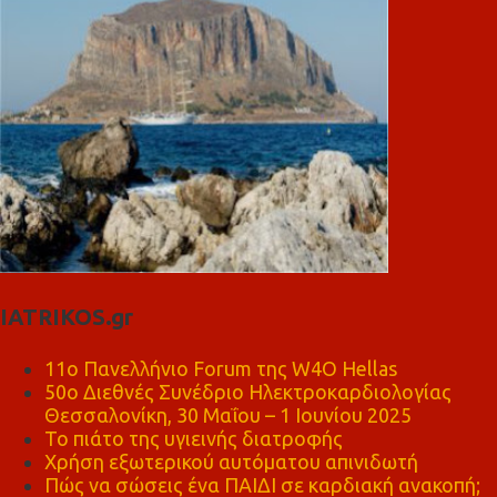
IATRIKOS.gr
11ο Πανελλήνιο Forum της W4O Hellas
50ο Διεθνές Συνέδριο Ηλεκτροκαρδιολογίας
Θεσσαλονίκη, 30 Μαΐου – 1 Ιουνίου 2025
Το πιάτο της υγιεινής διατροφής
Χρήση εξωτερικού αυτόματου απινιδωτή
Πώς να σώσεις ένα ΠΑΙΔΙ σε καρδιακή ανακοπή;