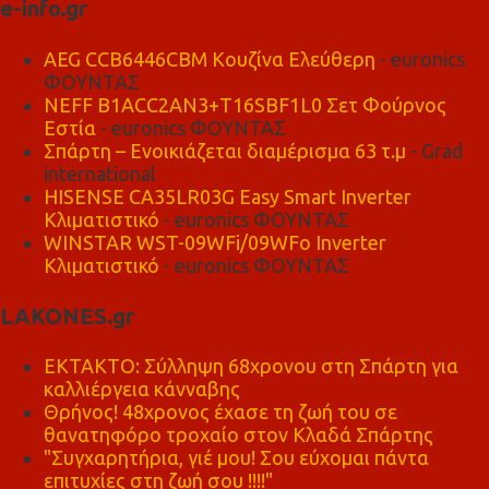
e-info.gr
AEG CCB6446CBM Κουζίνα Ελεύθερη
- euronics
ΦΟΥΝΤΑΣ
NEFF B1ACC2AN3+T16SBF1L0 Σετ Φούρνος
Εστία
- euronics ΦΟΥΝΤΑΣ
Σπάρτη – Ενοικιάζεται διαμέρισμα 63 τ.μ
- Grad
international
HISENSE CA35LR03G Easy Smart Inverter
Κλιματιστικό
- euronics ΦΟΥΝΤΑΣ
WINSTAR WST-09WFi/09WFo Inverter
Κλιματιστικό
- euronics ΦΟΥΝΤΑΣ
LAKONES.gr
ΕΚΤΑΚΤΟ: Σύλληψη 68χρονου στη Σπάρτη για
καλλιέργεια κάνναβης
Θρήνος! 48χρονος έχασε τη ζωή του σε
θανατηφόρο τροχαίο στον Κλαδά Σπάρτης
"Συγχαρητήρια, γιέ μου! Σου εύχομαι πάντα
επιτυχίες στη ζωή σου !!!!"