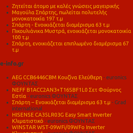
Ζητείται άτομο με καλές γνώσεις μαγειρικής
Μαγούλα Σπάρτης, πωλείται πολυτελής
μονοκατοικία 197 τ.μ
Σπάρτη - Ενοικιάζεται διαμέρισμα 63 τ.μ
Πικουλιάνικα Μυστρά, ενοικιάζεται μονοκατοικία
100 τ.μ
Σπάρτη, ενοικιάζεται επιπλωμένο διαμέρισμα 67
τ.μ
e-info.gr
AEG CCB6446CBM Κουζίνα Ελεύθερη
- euronics
ΦΟΥΝΤΑΣ
NEFF B1ACC2AN3+T16SBF1L0 Σετ Φούρνος
Εστία
- euronics ΦΟΥΝΤΑΣ
Σπάρτη – Ενοικιάζεται διαμέρισμα 63 τ.μ
- Grad
international
HISENSE CA35LR03G Easy Smart Inverter
Κλιματιστικό
- euronics ΦΟΥΝΤΑΣ
WINSTAR WST-09WFi/09WFo Inverter