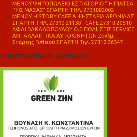
ΜΕΝΟΥ ΨΗΤΟΠΩΛΕΙΟ ΕΣΤΙΑΤΟΡΙΟ " Η ΠΙΑΤΣΑ
ΤΗΣ ΜΑΣΑΣ" ΣΠΑΡΤΗ ΤΗΛ. 2731082002
ΜΕΝΟΥ HISTORY CAFE & ΨΗΣΤΑΡΙΑ ΛΕΩΝΙΔΑΣ
ΣΠΑΡΤΗ ΤΗΛ. 27310 21138 - CAFE 27310 20510
ΑΦΑΙ ΒΑΚΑΛΟΠΟΥΛΟΥ Ο.Ε ΠΩΛΗΣΕΙΣ SERVICE
ΑΝΤΑΛΛΑΚΤΙΚΑ ΑΥΤΟΚΙΝΗΤΩΝ 2οχλμ.
Σπάρτης Γυθειού ΣΠΑΡΤΗ Τηλ. 27310 26347
ΚΩΝΣΤΑΝΤΙΝΑ Κ. ΒΟΥΝΑΣΗ