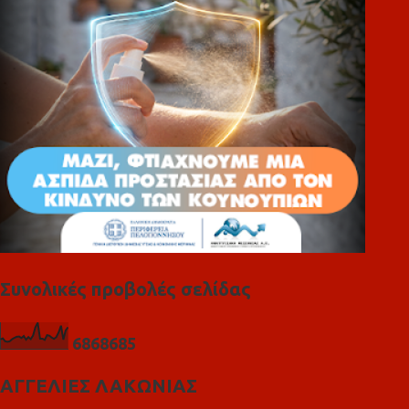
ι
α
Συνολικές προβολές σελίδας
6
8
6
8
6
8
5
ΑΓΓΕΛΙΕΣ ΛΑΚΩΝΙΑΣ