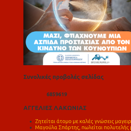
Συνολικές προβολές σελίδας
6
8
5
9
6
1
9
ΑΓΓΕΛΙΕΣ ΛΑΚΩΝΙΑΣ
Ζητείται άτομο με καλές γνώσεις μαγειρ
Μαγούλα Σπάρτης, πωλείται πολυτελής μ