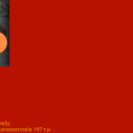
ικής
ονοκατοικία 197 τ.μ