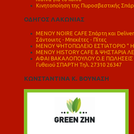
Κινητοποίηση της Πυροσβεστικής Σπάρ
ΟΔΗΓΟΣ ΛΑΚΩΝΙΑΣ
MENOY NOIRE CAFE Σπάρτη και Delive
Σάντουιτς - Μπεκέτες - Πίτες
ΜΕΝΟΥ ΨΗΤΟΠΩΛΕΙΟ ΕΣΤΙΑΤΟΡΙΟ " Η 
ΜΕΝΟΥ HISTORY CAFE & ΨΗΣΤΑΡΙΑ ΛΕΩ
ΑΦΑΙ ΒΑΚΑΛΟΠΟΥΛΟΥ Ο.Ε ΠΩΛΗΣΕΙΣ 
Γυθειού ΣΠΑΡΤΗ Τηλ. 27310 26347
ΚΩΝΣΤΑΝΤΙΝΑ Κ. ΒΟΥΝΑΣΗ