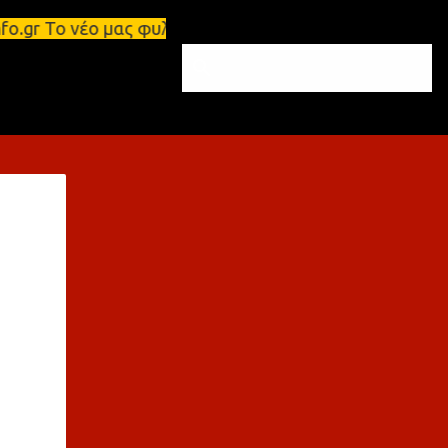
η θέα e-info.gr Το νέο μας φυλλάδιο κυκλοφόρησε – 