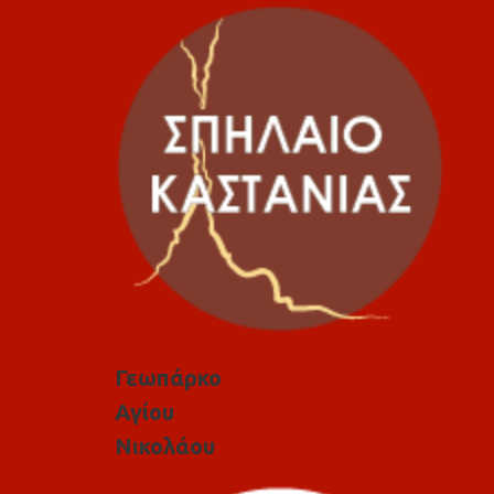
Γεωπάρκο
Αγίου
Νικολάου