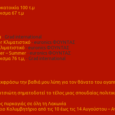
μ
κατοικία 100 τ.μ
ισμα 67 τ.μ
μ
- Grad international
r Κλιματιστικό
- euronics ΦΟΥΝΤΑΣ
λιματιστικό
- euronics ΦΟΥΝΤΑΣ
er – Summer
- euronics ΦΟΥΝΤΑΣ
ισμα 76 τ.μ,
- Grad international
α εκφράσω την βαθιά μου λύπη για τον θάνατο του αγα
τσιώτη σηματοδοτεί το τέλος μιας σπουδαίας πολιτικ
ς πυρκαγιάς σε όλη τη Λακωνία
ο Κολυμβητήριο από τις 10 έως τις 14 Αυγούστου – Α