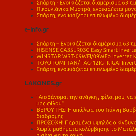
Σπάρτη - Ενοικιάζεται διαμέρισμα 63 τ.
Πικουλιάνικα Μυστρά, ενοικιάζεται μονο
Σπάρτη, ενοικιάζεται επιπλωμένο διαμέρ
e-info.gr
Σπάρτη – Ενοικιάζεται διαμέρισμα 63 τ.
HISENSE CA35LR03G Easy Smart Inverte
WINSTAR WST-09WFi/09WFo Inverter Κ
TOYOTOMI TAN/TAG-12IG IKIGAI Invert
Σπάρτη, ενοικιάζεται επιπλωμένο διαμέρ
LAKONES.gr
"Αισθάνομαι την ανάγκη , φίλοι μου, ν
μας φίλου"
ΒΕΡΟΥΤΗΣ: Η απώλεια του Γιάννη Βαρβι
διαδρομής
ΠΡΟΣΟΧΗ! Παραμένει υψηλός ο κίνδυνο
Χωρίς μαθήματα κολύμβησης το Ματάλει
πισίνα για το κοινό