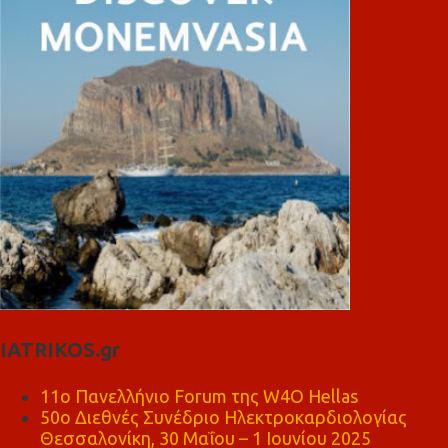
IATRIKOS.gr
11ο Πανελλήνιο Forum της W4O Hellas
50ο Διεθνές Συνέδριο Ηλεκτροκαρδιολογίας
Θεσσαλονίκη, 30 Μαΐου – 1 Ιουνίου 2025