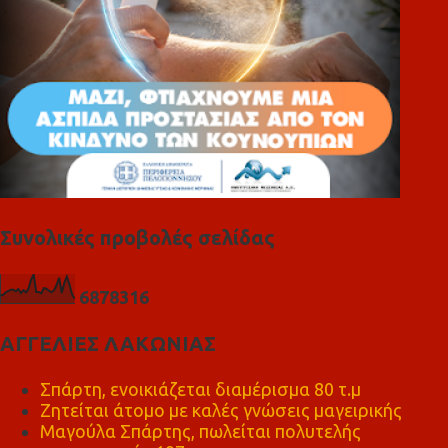
Συνολικές προβολές σελίδας
6
8
7
8
3
1
6
ΑΓΓΕΛΙΕΣ ΛΑΚΩΝΙΑΣ
Σπάρτη, ενοικιάζεται διαμέρισμα 80 τ.μ
Ζητείται άτομο με καλές γνώσεις μαγειρικής
Μαγούλα Σπάρτης, πωλείται πολυτελής