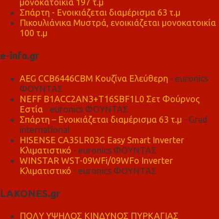
μονοκατοικία 197 τ.μ
Σπάρτη - Ενοικιάζεται διαμέρισμα 63 τ.μ
Πικουλιάνικα Μυστρά, ενοικιάζεται μονοκατοικία
100 τ.μ
e-info.gr
AEG CCB6446CBM Κουζίνα Ελεύθερη
- euronics
ΦΟΥΝΤΑΣ
NEFF B1ACC2AN3+T16SBF1L0 Σετ Φούρνος
Εστία
- euronics ΦΟΥΝΤΑΣ
Σπάρτη – Ενοικιάζεται διαμέρισμα 63 τ.μ
- Grad
international
HISENSE CA35LR03G Easy Smart Inverter
Κλιματιστικό
- euronics ΦΟΥΝΤΑΣ
WINSTAR WST-09WFi/09WFo Inverter
Κλιματιστικό
- euronics ΦΟΥΝΤΑΣ
LAKONES.gr
ΠΟΛΥ ΥΨΗΛΟΣ ΚΙΝΔΥΝΟΣ ΠΥΡΚΑΓΙΑΣ