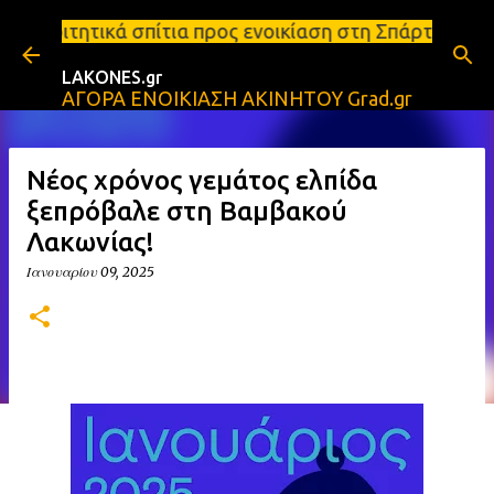
Μετάβαση στο κύριο περιεχόμενο
τια προς ενοικίαση στη Σπάρτη Ενοικιάσεις διαμερισ
LAKONES.gr
ΑΓΟΡΑ ΕΝΟΙΚΙΑΣΗ ΑΚΙΝΗΤΟΥ Grad.gr
Νέος χρόνος γεμάτος ελπίδα
ξεπρόβαλε στη Βαμβακού
Λακωνίας!
Ιανουαρίου 09, 2025