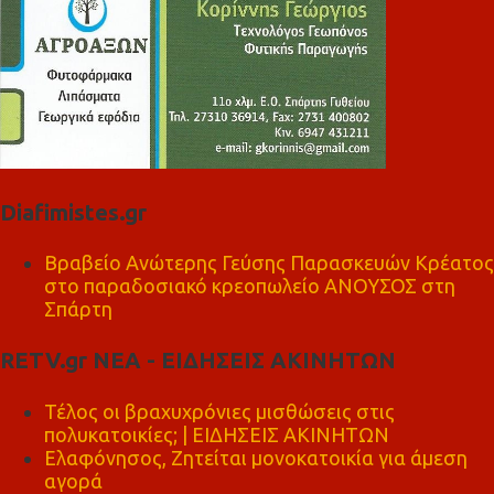
Diafimistes.gr
Βραβείο Ανώτερης Γεύσης Παρασκευών Κρέατος
στο παραδοσιακό κρεοπωλείο ΑΝΟΥΣΟΣ στη
Σπάρτη
RETV.gr ΝΕΑ - ΕΙΔΗΣΕΙΣ ΑΚΙΝΗΤΩΝ
Τέλος οι βραχυχρόνιες μισθώσεις στις
πολυκατοικίες; | ΕΙΔΗΣΕΙΣ ΑΚΙΝΗΤΩΝ
Ελαφόνησος, Ζητείται μονοκατοικία για άμεση
αγορά