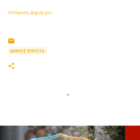
Απόφαση Δημάρχου
ΔΗΜΟΣ ΕΥΡΩΤΑ
Σ
χ
ό
λ
ι