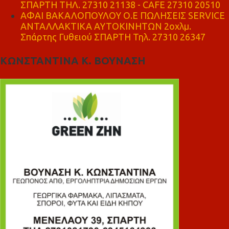
ΣΠΑΡΤΗ ΤΗΛ. 27310 21138 - CAFE 27310 20510
ΑΦΑΙ ΒΑΚΑΛΟΠΟΥΛΟΥ Ο.Ε ΠΩΛΗΣΕΙΣ SERVICE
ΑΝΤΑΛΛΑΚΤΙΚΑ ΑΥΤΟΚΙΝΗΤΩΝ 2οχλμ.
Σπάρτης Γυθειού ΣΠΑΡΤΗ Τηλ. 27310 26347
ΚΩΝΣΤΑΝΤΙΝΑ Κ. ΒΟΥΝΑΣΗ