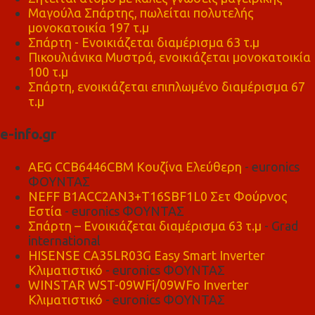
Μαγούλα Σπάρτης, πωλείται πολυτελής
μονοκατοικία 197 τ.μ
Σπάρτη - Ενοικιάζεται διαμέρισμα 63 τ.μ
Πικουλιάνικα Μυστρά, ενοικιάζεται μονοκατοικία
100 τ.μ
Σπάρτη, ενοικιάζεται επιπλωμένο διαμέρισμα 67
τ.μ
e-info.gr
AEG CCB6446CBM Κουζίνα Ελεύθερη
- euronics
ΦΟΥΝΤΑΣ
NEFF B1ACC2AN3+T16SBF1L0 Σετ Φούρνος
Εστία
- euronics ΦΟΥΝΤΑΣ
Σπάρτη – Ενοικιάζεται διαμέρισμα 63 τ.μ
- Grad
international
HISENSE CA35LR03G Easy Smart Inverter
Κλιματιστικό
- euronics ΦΟΥΝΤΑΣ
WINSTAR WST-09WFi/09WFo Inverter
Κλιματιστικό
- euronics ΦΟΥΝΤΑΣ