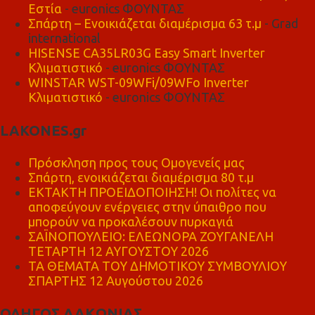
Εστία
- euronics ΦΟΥΝΤΑΣ
Σπάρτη – Ενοικιάζεται διαμέρισμα 63 τ.μ
- Grad
international
HISENSE CA35LR03G Easy Smart Inverter
Κλιματιστικό
- euronics ΦΟΥΝΤΑΣ
WINSTAR WST-09WFi/09WFo Inverter
Κλιματιστικό
- euronics ΦΟΥΝΤΑΣ
LAKONES.gr
Πρόσκληση προς τους Ομογενείς μας
Σπάρτη, ενοικιάζεται διαμέρισμα 80 τ.μ
ΕΚΤΑΚΤΗ ΠΡΟΕΙΔΟΠΟΙΗΣΗ! Οι πολίτες να
αποφεύγουν ενέργειες στην ύπαιθρο που
μπορούν να προκαλέσουν πυρκαγιά
ΣΑΪΝΟΠΟΥΛΕΙΟ: ΕΛΕΩΝΟΡΑ ΖΟΥΓΑΝΕΛΗ
ΤΕΤΑΡΤΗ 12 ΑΥΓΟΥΣΤΟΥ 2026
ΤΑ ΘΕΜΑΤΑ ΤΟΥ ΔΗΜΟΤΙΚΟΥ ΣΥΜΒΟΥΛΙΟΥ
ΣΠΑΡΤΗΣ 12 Αυγούστου 2026
ΟΔΗΓΟΣ ΛΑΚΩΝΙΑΣ