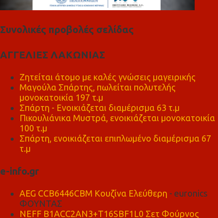
Συνολικές προβολές σελίδας
ΑΓΓΕΛΙΕΣ ΛΑΚΩΝΙΑΣ
Ζητείται άτομο με καλές γνώσεις μαγειρικής
Μαγούλα Σπάρτης, πωλείται πολυτελής
μονοκατοικία 197 τ.μ
Σπάρτη - Ενοικιάζεται διαμέρισμα 63 τ.μ
Πικουλιάνικα Μυστρά, ενοικιάζεται μονοκατοικία
100 τ.μ
Σπάρτη, ενοικιάζεται επιπλωμένο διαμέρισμα 67
τ.μ
e-info.gr
AEG CCB6446CBM Κουζίνα Ελεύθερη
- euronics
ΦΟΥΝΤΑΣ
NEFF B1ACC2AN3+T16SBF1L0 Σετ Φούρνος