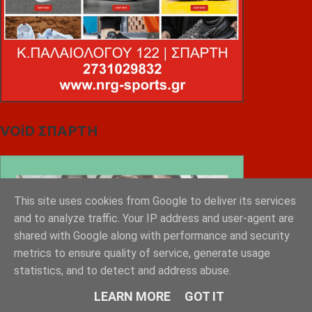
VOiD ΣΠΑΡΤΗ
This site uses cookies from Google to deliver its services
and to analyze traffic. Your IP address and user-agent are
shared with Google along with performance and security
metrics to ensure quality of service, generate usage
statistics, and to detect and address abuse.
LEARN MORE
GOT IT