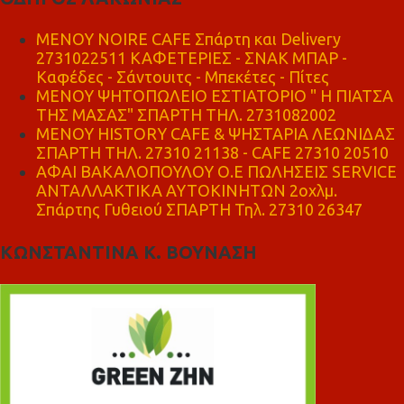
MENOY NOIRE CAFE Σπάρτη και Delivery
2731022511 ΚΑΦΕΤΕΡΙΕΣ - ΣΝΑΚ ΜΠΑΡ -
Καφέδες - Σάντουιτς - Μπεκέτες - Πίτες
ΜΕΝΟΥ ΨΗΤΟΠΩΛΕΙΟ ΕΣΤΙΑΤΟΡΙΟ " Η ΠΙΑΤΣΑ
ΤΗΣ ΜΑΣΑΣ" ΣΠΑΡΤΗ ΤΗΛ. 2731082002
ΜΕΝΟΥ HISTORY CAFE & ΨΗΣΤΑΡΙΑ ΛΕΩΝΙΔΑΣ
ΣΠΑΡΤΗ ΤΗΛ. 27310 21138 - CAFE 27310 20510
ΑΦΑΙ ΒΑΚΑΛΟΠΟΥΛΟΥ Ο.Ε ΠΩΛΗΣΕΙΣ SERVICE
ΑΝΤΑΛΛΑΚΤΙΚΑ ΑΥΤΟΚΙΝΗΤΩΝ 2οχλμ.
Σπάρτης Γυθειού ΣΠΑΡΤΗ Τηλ. 27310 26347
ΚΩΝΣΤΑΝΤΙΝΑ Κ. ΒΟΥΝΑΣΗ