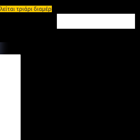
 πωλείται τριάρι διαμέρισμα 91τ.μ Ζητούνται υπάλλη