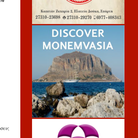
1%
σεις