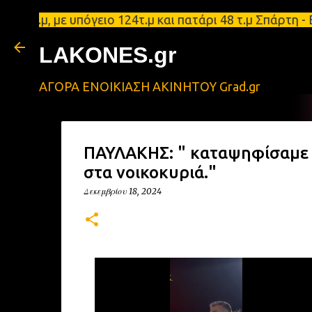
.μ, με υπόγειο 124τ.μ και πατάρι 48 τ.μ Σπάρτη - 
LAKONES.gr
ΑΓΟΡΑ ΕΝΟΙΚΙΑΣΗ ΑΚΙΝΗΤΟΥ Grad.gr
ΠΑΥΛΑΚΗΣ: " καταψηφίσαμε τ
στα νοικοκυριά."
Δεκεμβρίου 18, 2024