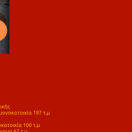
ικής
ονοκατοικία 197 τ.μ
μ
κατοικία 100 τ.μ
ισμα 67 τ.μ