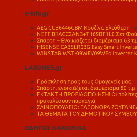
e-info.gr
AEG CCB6446CBM Κουζίνα Ελεύθερη
- 
NEFF B1ACC2AN3+T16SBF1L0 Σετ Φού
Σπάρτη – Ενοικιάζεται διαμέρισμα 63 τ.
HISENSE CA35LR03G Easy Smart Inverte
WINSTAR WST-09WFi/09WFo Inverter Κ
LAKONES.gr
Πρόσκληση προς τους Ομογενείς μας
Σπάρτη, ενοικιάζεται διαμέρισμα 80 τ.μ
ΕΚΤΑΚΤΗ ΠΡΟΕΙΔΟΠΟΙΗΣΗ! Οι πολίτες ν
προκαλέσουν πυρκαγιά
ΣΑΪΝΟΠΟΥΛΕΙΟ: ΕΛΕΩΝΟΡΑ ΖΟΥΓΑΝΕΛ
ΤΑ ΘΕΜΑΤΑ ΤΟΥ ΔΗΜΟΤΙΚΟΥ ΣΥΜΒΟΥΛ
ΟΔΗΓΟΣ ΛΑΚΩΝΙΑΣ