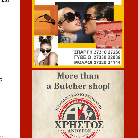
 και
α
: