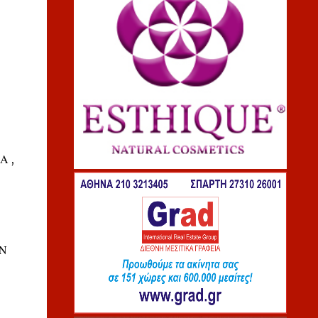
Α ,
ΗΝ