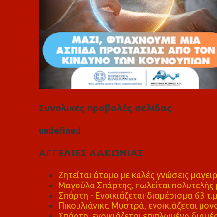
Συνολικές προβολές σελίδας
u
n
d
e
f
n
e
d
ΑΓΓΕΛΙΕΣ ΛΑΚΩΝΙΑΣ
Ζητείται άτομο με καλές γνώσεις μαγειρ
Μαγούλα Σπάρτης, πωλείται πολυτελής μ
Σπάρτη - Ενοικιάζεται διαμέρισμα 63 τ.
Πικουλιάνικα Μυστρά, ενοικιάζεται μονο
Σπάρτη, ενοικιάζεται επιπλωμένο διαμέρ