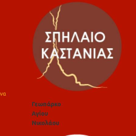
 να
Γεωπάρκο
Αγίου
Νικολάου