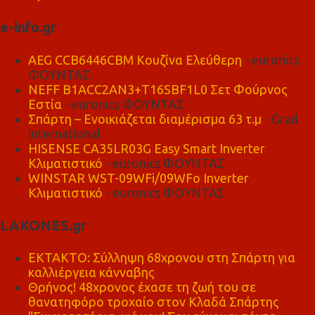
e-info.gr
AEG CCB6446CBM Κουζίνα Ελεύθερη
- euronics
ΦΟΥΝΤΑΣ
NEFF B1ACC2AN3+T16SBF1L0 Σετ Φούρνος
Εστία
- euronics ΦΟΥΝΤΑΣ
Σπάρτη – Ενοικιάζεται διαμέρισμα 63 τ.μ
- Grad
international
HISENSE CA35LR03G Easy Smart Inverter
Κλιματιστικό
- euronics ΦΟΥΝΤΑΣ
WINSTAR WST-09WFi/09WFo Inverter
Κλιματιστικό
- euronics ΦΟΥΝΤΑΣ
LAKONES.gr
ΕΚΤΑΚΤΟ: Σύλληψη 68χρονου στη Σπάρτη για
καλλιέργεια κάνναβης
Θρήνος! 48χρονος έχασε τη ζωή του σε
θανατηφόρο τροχαίο στον Κλαδά Σπάρτης