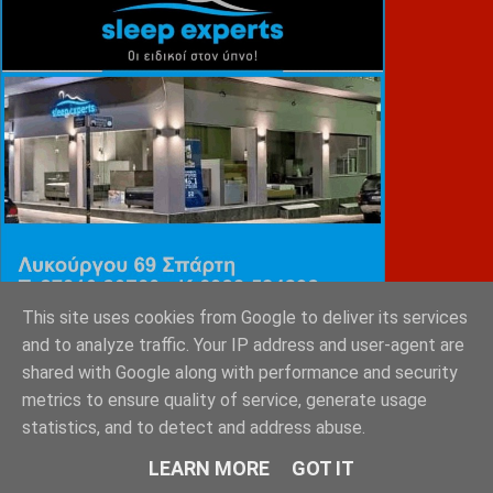
This site uses cookies from Google to deliver its services
and to analyze traffic. Your IP address and user-agent are
shared with Google along with performance and security
ΕΜΙΛΥ ΚΑΡΥΓΙΑΝΝΗ
metrics to ensure quality of service, generate usage
statistics, and to detect and address abuse.
LEARN MORE
GOT IT