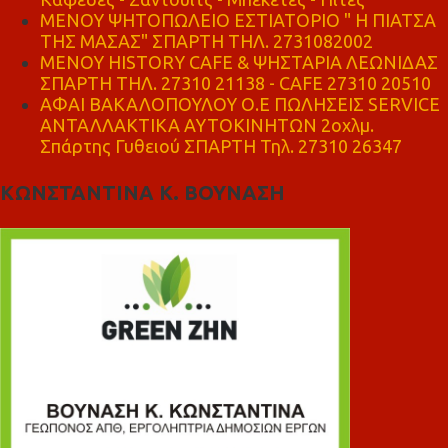
ΜΕΝΟΥ ΨΗΤΟΠΩΛΕΙΟ ΕΣΤΙΑΤΟΡΙΟ " Η ΠΙΑΤΣΑ
ΤΗΣ ΜΑΣΑΣ" ΣΠΑΡΤΗ ΤΗΛ. 2731082002
ΜΕΝΟΥ HISTORY CAFE & ΨΗΣΤΑΡΙΑ ΛΕΩΝΙΔΑΣ
ΣΠΑΡΤΗ ΤΗΛ. 27310 21138 - CAFE 27310 20510
ΑΦΑΙ ΒΑΚΑΛΟΠΟΥΛΟΥ Ο.Ε ΠΩΛΗΣΕΙΣ SERVICE
ΑΝΤΑΛΛΑΚΤΙΚΑ ΑΥΤΟΚΙΝΗΤΩΝ 2οχλμ.
Σπάρτης Γυθειού ΣΠΑΡΤΗ Τηλ. 27310 26347
ΚΩΝΣΤΑΝΤΙΝΑ Κ. ΒΟΥΝΑΣΗ