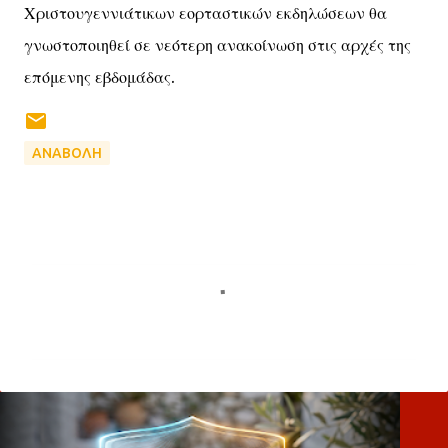
Χριστουγεννιάτικων εορταστικών εκδηλώσεων θα
γνωστοποιηθεί σε νεότερη ανακοίνωση στις αρχές της
επόμενης εβδομάδας.
ΑΝΑΒΟΛΗ
Σ
χ
ό
λ
ι