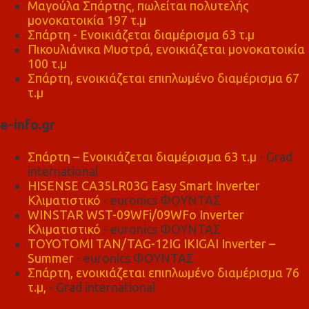
Μαγούλα Σπάρτης, πωλείται πολυτελής
μονοκατοικία 197 τ.μ
Σπάρτη - Ενοικιάζεται διαμέρισμα 63 τ.μ
Πικουλιάνικα Μυστρά, ενοικιάζεται μονοκατοικία
100 τ.μ
Σπάρτη, ενοικιάζεται επιπλωμένο διαμέρισμα 67
τ.μ
e-info.gr
Σπάρτη – Ενοικιάζεται διαμέρισμα 63 τ.μ
- Grad
international
HISENSE CA35LR03G Easy Smart Inverter
Κλιματιστικό
- euronics ΦΟΥΝΤΑΣ
WINSTAR WST-09WFi/09WFo Inverter
Κλιματιστικό
- euronics ΦΟΥΝΤΑΣ
TOYOTOMI TAN/TAG-12IG IKIGAI Inverter –
Summer
- euronics ΦΟΥΝΤΑΣ
Σπάρτη, ενοικιάζεται επιπλωμένο διαμέρισμα 76
τ.μ,
- Grad international