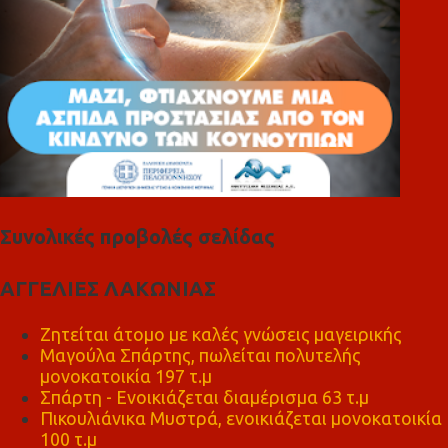
Συνολικές προβολές σελίδας
ΑΓΓΕΛΙΕΣ ΛΑΚΩΝΙΑΣ
Ζητείται άτομο με καλές γνώσεις μαγειρικής
Μαγούλα Σπάρτης, πωλείται πολυτελής
μονοκατοικία 197 τ.μ
Σπάρτη - Ενοικιάζεται διαμέρισμα 63 τ.μ
Πικουλιάνικα Μυστρά, ενοικιάζεται μονοκατοικία
100 τ.μ