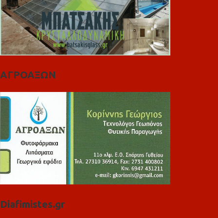
ΑΓΡΟΑΞΩΝ
Diafimistes.gr