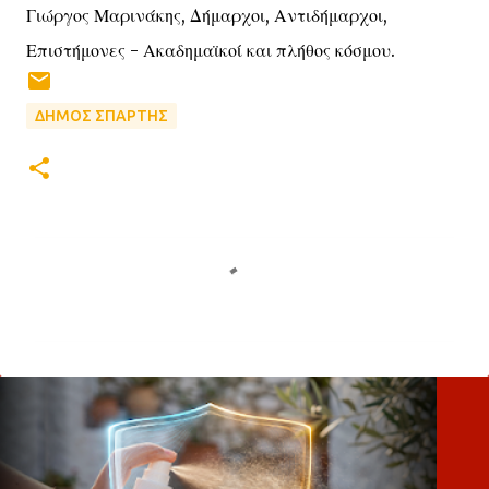
Γιώργος Μαρινάκης, Δήμαρχοι, Αντιδήμαρχοι,
Επιστήμονες - Ακαδημαϊκοί και πλήθος κόσμου.
ΔΗΜΟΣ ΣΠΑΡΤΗΣ
Σ
χ
ό
λ
ι
α