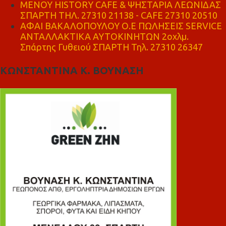
ΜΕΝΟΥ HISTORY CAFE & ΨΗΣΤΑΡΙΑ ΛΕΩΝΙΔΑΣ
ΣΠΑΡΤΗ ΤΗΛ. 27310 21138 - CAFE 27310 20510
ΑΦΑΙ ΒΑΚΑΛΟΠΟΥΛΟΥ Ο.Ε ΠΩΛΗΣΕΙΣ SERVICE
ΑΝΤΑΛΛΑΚΤΙΚΑ ΑΥΤΟΚΙΝΗΤΩΝ 2οχλμ.
Σπάρτης Γυθειού ΣΠΑΡΤΗ Τηλ. 27310 26347
ΚΩΝΣΤΑΝΤΙΝΑ Κ. ΒΟΥΝΑΣΗ