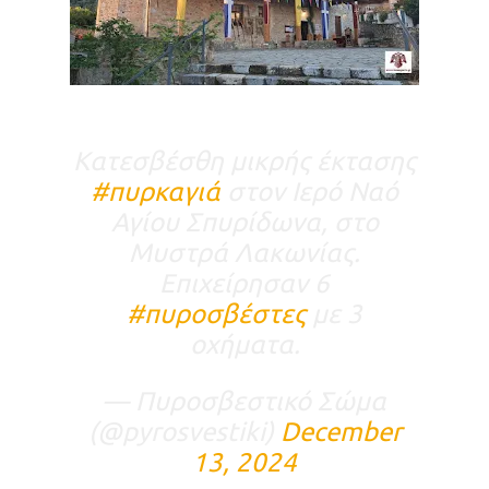
Κατεσβέσθη μικρής έκτασης
#πυρκαγιά
στον Ιερό Ναό
Αγίου Σπυρίδωνα, στο
Μυστρά Λακωνίας.
Επιχείρησαν 6
#πυροσβέστες
με 3
οχήματα.
— Πυροσβεστικό Σώμα
(@pyrosvestiki)
December
13, 2024