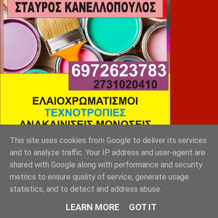
This site uses cookies from Google to deliver its services
and to analyze traffic. Your IP address and user-agent are
shared with Google along with performance and security
SLEEP EXPERTS
metrics to ensure quality of service, generate usage
statistics, and to detect and address abuse.
LEARN MORE
GOT IT