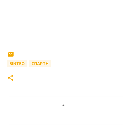
ΒΙΝΤΕΟ
ΣΠΑΡΤΗ
Σ
χ
ό