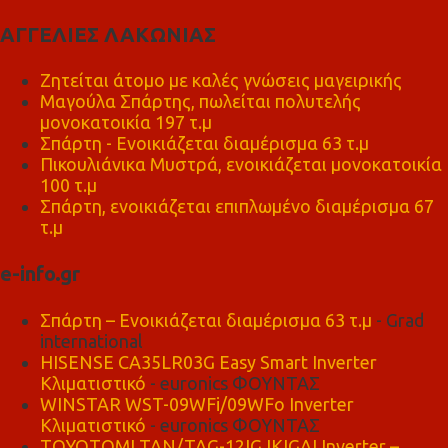
ΑΓΓΕΛΙΕΣ ΛΑΚΩΝΙΑΣ
Ζητείται άτομο με καλές γνώσεις μαγειρικής
Μαγούλα Σπάρτης, πωλείται πολυτελής
μονοκατοικία 197 τ.μ
Σπάρτη - Ενοικιάζεται διαμέρισμα 63 τ.μ
Πικουλιάνικα Μυστρά, ενοικιάζεται μονοκατοικία
100 τ.μ
Σπάρτη, ενοικιάζεται επιπλωμένο διαμέρισμα 67
τ.μ
e-info.gr
Σπάρτη – Ενοικιάζεται διαμέρισμα 63 τ.μ
- Grad
international
HISENSE CA35LR03G Easy Smart Inverter
Κλιματιστικό
- euronics ΦΟΥΝΤΑΣ
WINSTAR WST-09WFi/09WFo Inverter
Κλιματιστικό
- euronics ΦΟΥΝΤΑΣ
TOYOTOMI TAN/TAG-12IG IKIGAI Inverter –