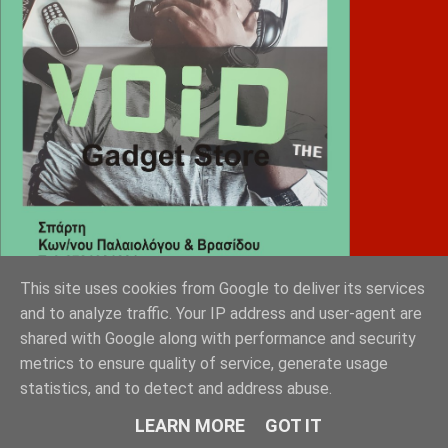
This site uses cookies from Google to deliver its services
and to analyze traffic. Your IP address and user-agent are
Diafimistes.gr
shared with Google along with performance and security
metrics to ensure quality of service, generate usage
statistics, and to detect and address abuse.
LEARN MORE
GOT IT