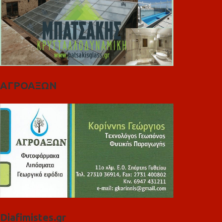
ΑΓΡΟΑΞΩΝ
Diafimistes.gr