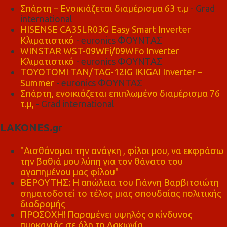
Σπάρτη – Ενοικιάζεται διαμέρισμα 63 τ.μ
- Grad
international
HISENSE CA35LR03G Easy Smart Inverter
Κλιματιστικό
- euronics ΦΟΥΝΤΑΣ
WINSTAR WST-09WFi/09WFo Inverter
Κλιματιστικό
- euronics ΦΟΥΝΤΑΣ
TOYOTOMI TAN/TAG-12IG IKIGAI Inverter –
Summer
- euronics ΦΟΥΝΤΑΣ
Σπάρτη, ενοικιάζεται επιπλωμένο διαμέρισμα 76
τ.μ,
- Grad international
LAKONES.gr
"Αισθάνομαι την ανάγκη , φίλοι μου, να εκφράσω
την βαθιά μου λύπη για τον θάνατο του
αγαπημένου μας φίλου"
ΒΕΡΟΥΤΗΣ: Η απώλεια του Γιάννη Βαρβιτσιώτη
σηματοδοτεί το τέλος μιας σπουδαίας πολιτικής
διαδρομής
ΠΡΟΣΟΧΗ! Παραμένει υψηλός ο κίνδυνος
πυρκαγιάς σε όλη τη Λακωνία