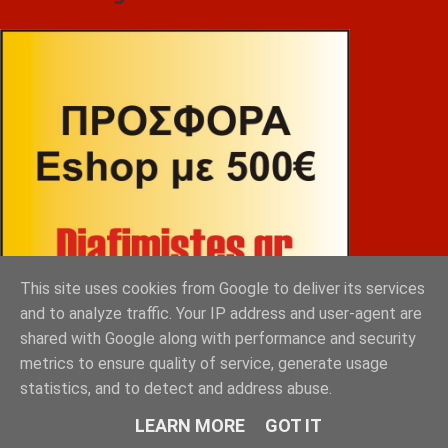
This site uses cookies from Google to deliver its services
and to analyze traffic. Your IP address and user-agent are
shared with Google along with performance and security
metrics to ensure quality of service, generate usage
statistics, and to detect and address abuse.
ΒΕΚΡΑΚΟΣ
LEARN MORE
GOT IT