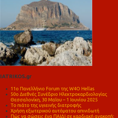
IATRIKOS.gr
11ο Πανελλήνιο Forum της W4O Hellas
50ο Διεθνές Συνέδριο Ηλεκτροκαρδιολογίας
Θεσσαλονίκη, 30 Μαΐου – 1 Ιουνίου 2025
Το πιάτο της υγιεινής διατροφής
Χρήση εξωτερικού αυτόματου απινιδωτή
Πώς να σώσεις ένα ΠΑΙΔΙ σε καρδιακή ανακοπή;