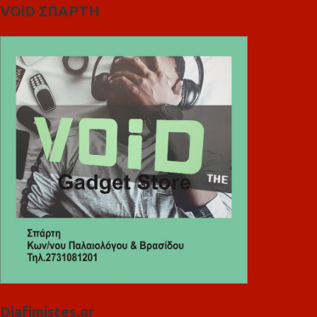
VOiD ΣΠΑΡΤΗ
Diafimistes.gr