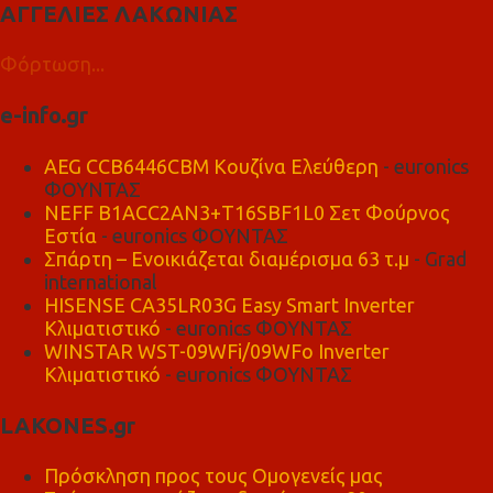
ΑΓΓΕΛΙΕΣ ΛΑΚΩΝΙΑΣ
Φόρτωση...
e-info.gr
AEG CCB6446CBM Κουζίνα Ελεύθερη
- euronics
ΦΟΥΝΤΑΣ
NEFF B1ACC2AN3+T16SBF1L0 Σετ Φούρνος
Εστία
- euronics ΦΟΥΝΤΑΣ
Σπάρτη – Ενοικιάζεται διαμέρισμα 63 τ.μ
- Grad
international
HISENSE CA35LR03G Easy Smart Inverter
Κλιματιστικό
- euronics ΦΟΥΝΤΑΣ
WINSTAR WST-09WFi/09WFo Inverter
Κλιματιστικό
- euronics ΦΟΥΝΤΑΣ
LAKONES.gr
Πρόσκληση προς τους Ομογενείς μας