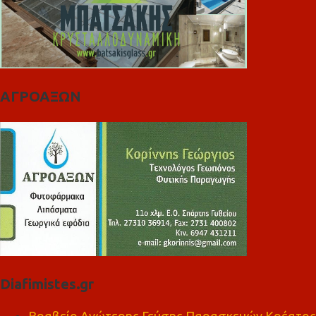
ΑΓΡΟΑΞΩΝ
Diafimistes.gr