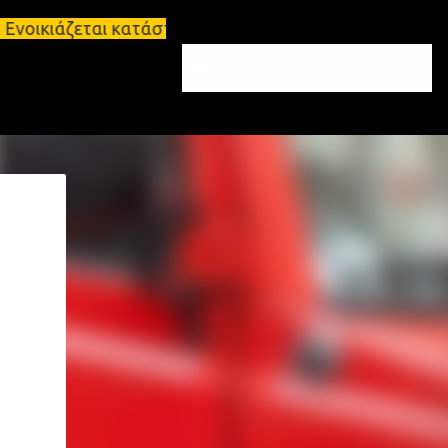
εται κατάστημα 134 τ.μ, με υπόγειο 124τ.μ και πατ