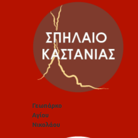
Γεωπάρκο
Αγίου
Νικολάου