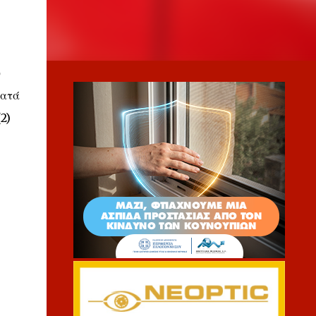
υ
κατά
2)