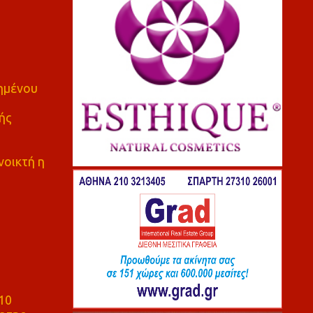
πημένου
ής
νοικτή η
10