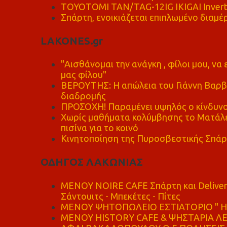
TOYOTOMI TAN/TAG-12IG IKIGAI Invert
Σπάρτη, ενοικιάζεται επιπλωμένο διαμέρ
LAKONES.gr
"Αισθάνομαι την ανάγκη , φίλοι μου, ν
μας φίλου"
ΒΕΡΟΥΤΗΣ: Η απώλεια του Γιάννη Βαρβι
διαδρομής
ΠΡΟΣΟΧΗ! Παραμένει υψηλός ο κίνδυνο
Χωρίς μαθήματα κολύμβησης το Ματάλει
πισίνα για το κοινό
Κινητοποίηση της Πυροσβεστικής Σπάρ
ΟΔΗΓΟΣ ΛΑΚΩΝΙΑΣ
MENOY NOIRE CAFE Σπάρτη και Delive
Σάντουιτς - Μπεκέτες - Πίτες
ΜΕΝΟΥ ΨΗΤΟΠΩΛΕΙΟ ΕΣΤΙΑΤΟΡΙΟ " Η 
ΜΕΝΟΥ HISTORY CAFE & ΨΗΣΤΑΡΙΑ ΛΕΩ