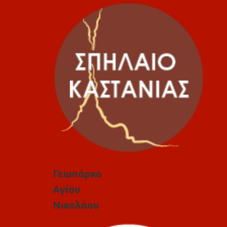
Γεωπάρκο
Αγίου
Νικολάου