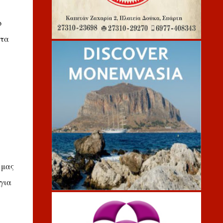
ο
 τα
 μας
για