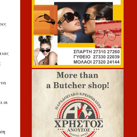
ους
ειας
ς
 να
ι οι
ηση