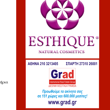
τήρια