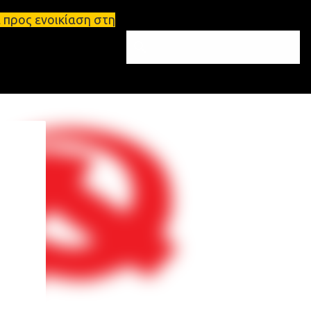
η στη Σπάρτη Ενοικιάσεις διαμερισμάτων Σπάρτη και