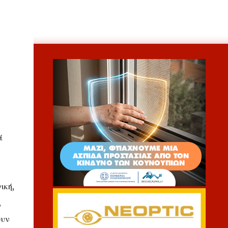
ά
ική,
,
ουν