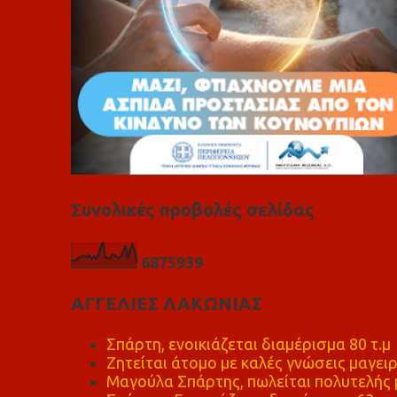
Συνολικές προβολές σελίδας
6
8
7
5
9
3
9
ΑΓΓΕΛΙΕΣ ΛΑΚΩΝΙΑΣ
Σπάρτη, ενοικιάζεται διαμέρισμα 80 τ.μ
Ζητείται άτομο με καλές γνώσεις μαγειρ
Μαγούλα Σπάρτης, πωλείται πολυτελής μ