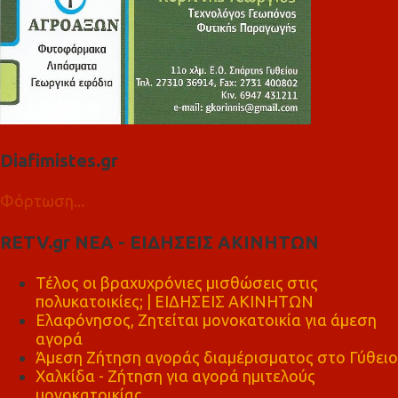
Diafimistes.gr
Φόρτωση...
RETV.gr ΝΕΑ - ΕΙΔΗΣΕΙΣ ΑΚΙΝΗΤΩΝ
Τέλος οι βραχυχρόνιες μισθώσεις στις
πολυκατοικίες; | ΕΙΔΗΣΕΙΣ ΑΚΙΝΗΤΩΝ
Ελαφόνησος, Ζητείται μονοκατοικία για άμεση
αγορά
Άμεση Ζήτηση αγοράς διαμέρισματος στο Γύθειο
Χαλκίδα - Ζήτηση για αγορά ημιτελούς
μονοκατοικίας