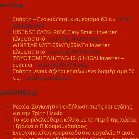
e-info.gr
Σπάρτη – Ενοικιάζεται διαμέρισμα 63 τ.μ
- Grad
international
HISENSE CA35LR03G Easy Smart Inverter
Κλιματιστικό
- euronics ΦΟΥΝΤΑΣ
WINSTAR WST-09WFi/09WFo Inverter
Κλιματιστικό
- euronics ΦΟΥΝΤΑΣ
TOYOTOMI TAN/TAG-12IG IKIGAI Inverter –
Summer
- euronics ΦΟΥΝΤΑΣ
Σπάρτη, ενοικιάζεται επιπλωμένο διαμέρισμα 76
τ.μ,
- Grad international
LAKONES.gr
Ρειχέα: Συγκινητική εκδήλωση τιμής και αγάπης
για την Τρίτη Ηλικία
Το νεοφιλελεύθερο κόλπο με το Νερό της χώρας
- Γράφει ο Π.Κουμουνδούρος
Ενεργοποιείται χρηματοδοτικό εργαλείο 9 εκατ.
ευρώ για την αναβάθμιση του οδικού δικτύου της