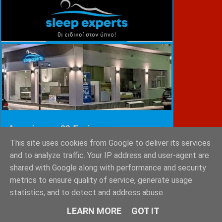
This site uses cookies from Google to deliver its services
and to analyze traffic. Your IP address and user-agent are
shared with Google along with performance and security
metrics to ensure quality of service, generate usage
ΕΜΙΛΥ ΚΑΡΥΓΙΑΝΝΗ
statistics, and to detect and address abuse.
LEARN MORE
GOT IT