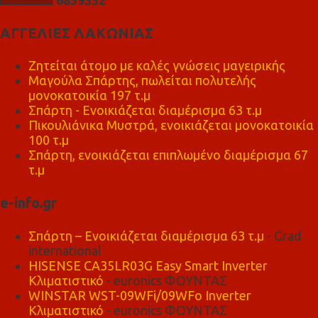
ΑΓΓΕΛΙΕΣ ΛΑΚΩΝΙΑΣ
Ζητείται άτομο με καλές γνώσεις μαγειρικής
Μαγούλα Σπάρτης, πωλείται πολυτελής
μονοκατοικία 197 τ.μ
Σπάρτη - Ενοικιάζεται διαμέρισμα 63 τ.μ
Πικουλιάνικα Μυστρά, ενοικιάζεται μονοκατοικία
100 τ.μ
Σπάρτη, ενοικιάζεται επιπλωμένο διαμέρισμα 67
τ.μ
e-info.gr
Σπάρτη – Ενοικιάζεται διαμέρισμα 63 τ.μ
- Grad
international
HISENSE CA35LR03G Easy Smart Inverter
Κλιματιστικό
- euronics ΦΟΥΝΤΑΣ
WINSTAR WST-09WFi/09WFo Inverter
Κλιματιστικό
- euronics ΦΟΥΝΤΑΣ