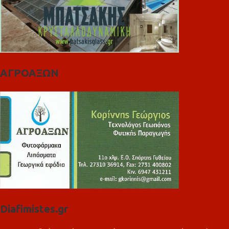
ΑΓΡΟΑΞΩΝ
Diafimistes.gr